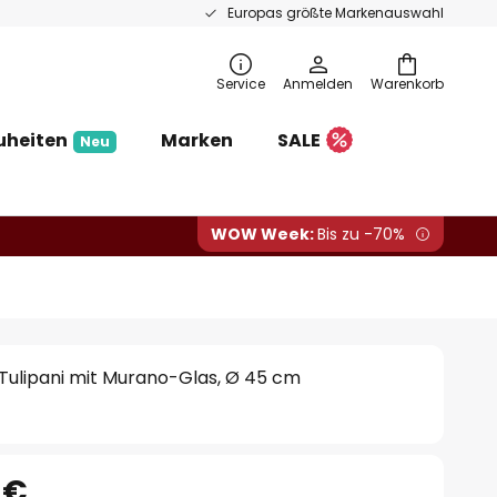
Europas größte Markenauswahl
Service
Anmelden
Warenkorb
uheiten
Marken
SALE
Neu
WOW Week:
Bis zu -70%
Tulipani mit Murano-Glas, Ø 45 cm
 €