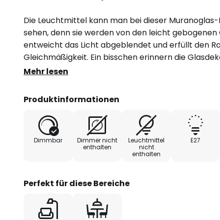
Die Leuchtmittel kann man bei dieser Muranoglas-
sehen, denn sie werden von den leicht gebogenen
entweicht das Licht abgeblendet und erfüllt den R
Gleichmäßigkeit. Ein bisschen erinnern die Glasde
einen schönen Zierfisch oder das Gefieder eines h
Mehr lesen
Elemente sind in der Mitte weiß lackiert und schli
außerordentlich elegant wirkt. Eine dekorative Pend
Produktinformationen
Gelegenheiten, Stile und Räumlichkeiten.
Dimmbar
Dimmer nicht
Leuchtmittel
E27
enthalten
nicht
enthalten
Perfekt für diese Bereiche