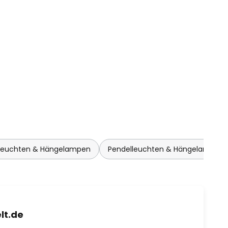
lleuchten & Hängelampen
Pendelleuchten & Hängelampen
lt.de