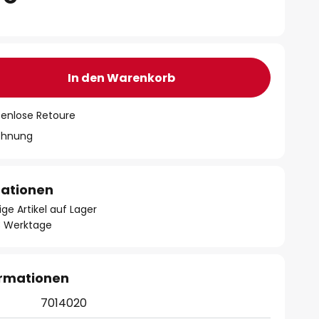
In den Warenkorb
tenlose Retoure
chnung
mationen
ge Artikel auf Lager
- 3 Werktage
ormationen
7014020