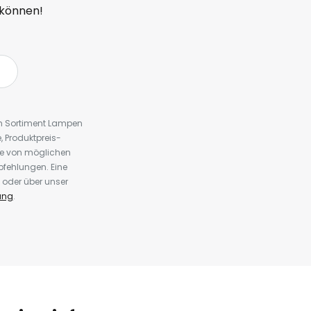
 können!
em Sortiment Lampen
 Produktpreis-
te von möglichen
fehlungen. Eine
 oder über unser
ung
.