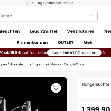
50 Tage kostenlose Retoure
Suche
leuchten
Leuchtmittel
Ventilatoren
Ne
Firmenkunden
OUTLET
Mehr
% ab 159 €
auf fast alles
Code:
RABATT
kopieren
mpen
Hängeleuchte Tulipani mit Murano-Glas, Ø 45 cm
Hängeleuchte 
1.399,90