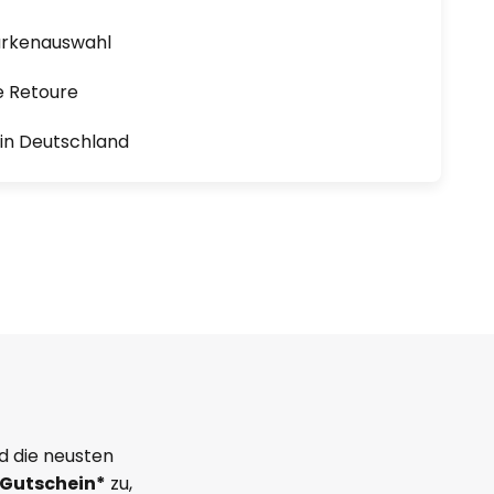
arkenauswahl
e Retoure
1 in Deutschland
d die neusten
Gutschein*
zu,