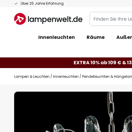
Zum
Über 25 Jahre Erfahrung
Inhalt
Finden
springen
Sie
Ihre
Innenleuchten
Räume
Außen
Leuchte...
EXTRA 10% ab 109 € & 13
Lampen & Leuchten
Innenleuchten
Pendelleuchten & Hängela
Zum
Ende
der
Bildgalerie
springen