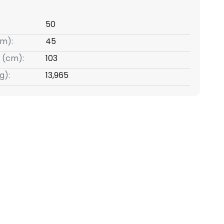
50
m):
45
 (cm):
103
g):
13,965