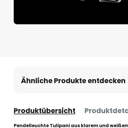
Zum
Anfang
der
Bildgalerie
springen
Ähnliche Produkte entdecken
Produktübersicht
Produktdeta
Pendelleuchte Tulipani aus klarem und weiß