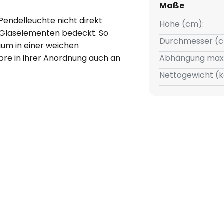
Maße
Pendelleuchte nicht direkt
Höhe (cm):
 Glaselementen bedeckt. So
Durchmesser (c
aum in einer weichen
kore in ihrer Anordnung auch an
Abhängung max
übschen Vogels. Die einzelnen
Nettogewicht (k
eßen mit einem klaren Rand, was
elleuchte für viele