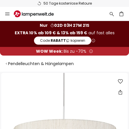
50 Tage kostenlose Retoure
Zum
Inhalt
springen
he
Nur
02D 03H 27M 20S
EXTRA 10% ab 109 € & 13% ab 159 €
auf fast alles
Code:
RABATT
kopieren
WOW Week:
Bis zu -70%
Pendelleuchten & Hängelampen
Zum
Ende
der
Bildgalerie
springen