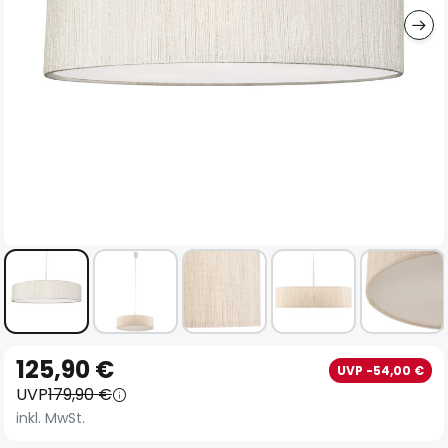
Zum
125,90 €
UVP -54,00 €
Anfang
UVP
179,90 €
der
inkl. MwSt.
Bildgalerie