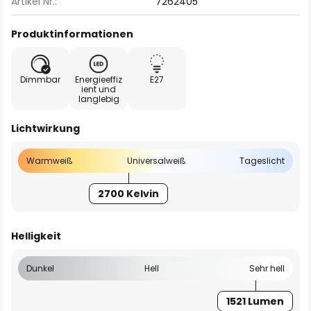
Artikel Nr.:
7262405
Produktinformationen
Dimmbar
Energieeffiz
E27
ient und
langlebig
Lichtwirkung
Warmweiß
Universalweiß
Tageslicht
2700 Kelvin
Helligkeit
Dunkel
Hell
Sehr hell
1521 Lumen