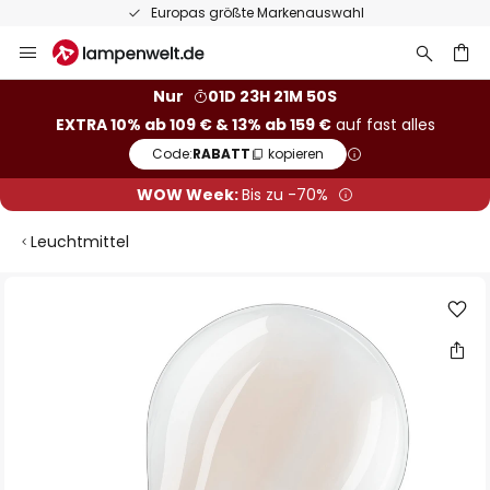
Europas größte Markenauswahl
Zum
Inhalt
springen
he
Nur
01D 23H 21M 50S
EXTRA 10% ab 109 € & 13% ab 159 €
auf fast alles
Code:
RABATT
kopieren
WOW Week:
Bis zu -70%
Leuchtmittel
Zum
Ende
der
Bildgalerie
springen