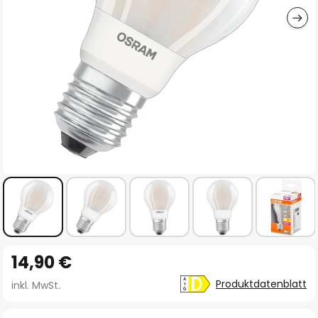
Zum
14,90 €
Anfang
der
Produktdatenblatt
inkl. MwSt.
Bildgalerie