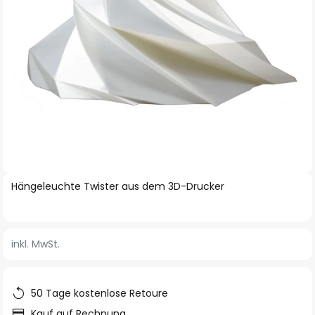
Zum
Hängeleuchte Twister aus dem 3D-Drucker
Anfang
der
Bildgalerie
inkl. MwSt.
springen
50 Tage kostenlose Retoure
Kauf auf Rechnung