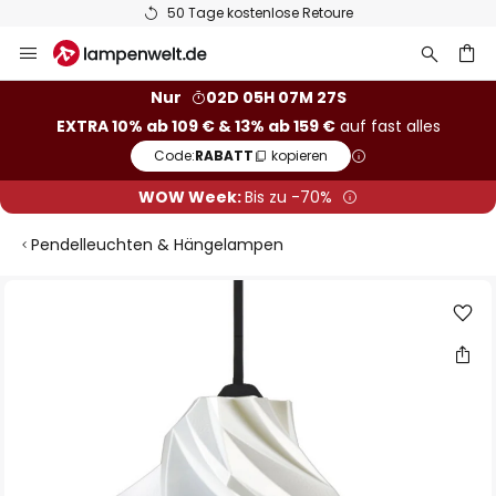
50 Tage kostenlose Retoure
Zum
Inhalt
springen
he
Nur
02D 05H 07M 26S
EXTRA 10% ab 109 € & 13% ab 159 €
auf fast alles
Code:
RABATT
kopieren
WOW Week:
Bis zu -70%
Pendelleuchten & Hängelampen
Zum
Ende
der
Bildgalerie
springen