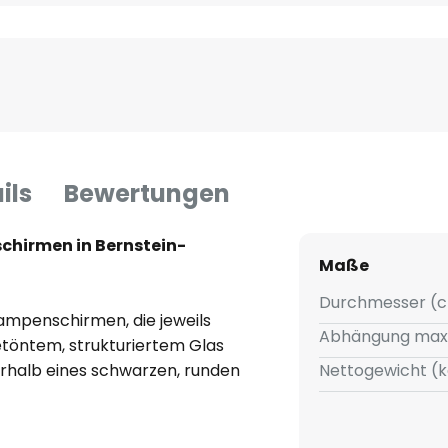
ils
Bewertungen
chirmen in Bernstein-
Maße
Durchmesser (c
ampenschirmen, die jeweils
Abhängung max
etöntem, strukturiertem Glas
rhalb eines schwarzen, runden
Nettogewicht (k
nterschiedlichen Höhen.
irnenform.