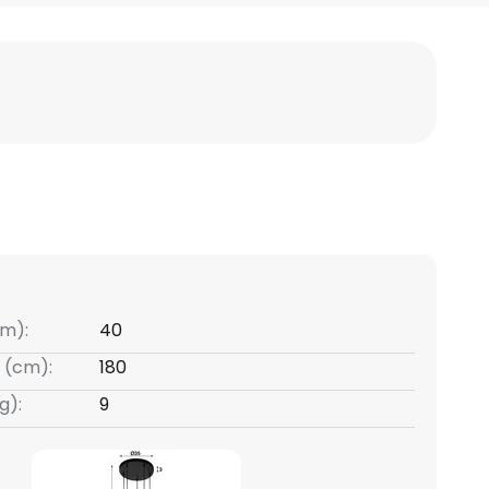
m):
40
 (cm):
180
g):
9