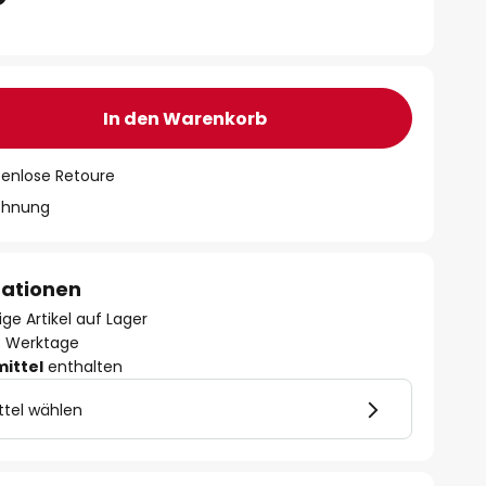
In den Warenkorb
tenlose Retoure
chnung
mationen
ge Artikel auf Lager
- 3 Werktage
mittel
enthalten
ttel wählen