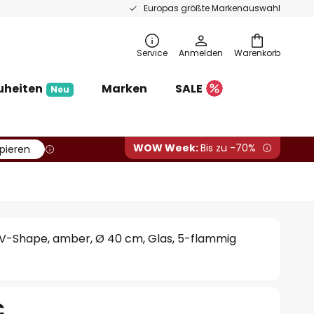
Europas größte Markenauswahl
Service
Anmelden
Warenkorb
uheiten
Marken
SALE
Neu
WOW Week:
Bis zu -70%
pieren
V-Shape, amber, Ø 40 cm, Glas, 5-flammig
€