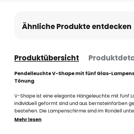
Anfang
der
Bildgalerie
Ähnliche Produkte entdecken
springen
Produktübersicht
Produktdeta
Pendelleuchte V-Shape mit fünf Glas-Lampens
Tönung
V-Shape ist eine elegante Hängeleuchte mit fünf L
individuell geformt sind und aus bernsteinfarben g
bestehen. Die Lampenschirme sind im Rondell unte
Baldachins aus Metall angeordnet und hängen in u
Mehr lesen
Empfohlen werden Filament-Leuchtmittel in A60-B