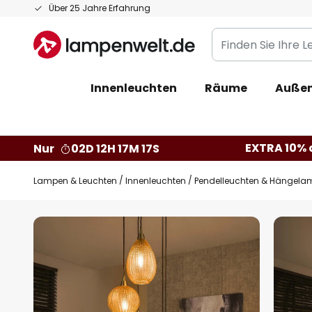
Zum
Über 25 Jahre Erfahrung
Inhalt
Finden
springen
Sie
Ihre
Innenleuchten
Räume
Außen
Leuchte...
EXTRA 10% a
Nur
02D 12H 17M 16S
Lampen & Leuchten
Innenleuchten
Pendelleuchten & Hängela
Zum
Ende
der
Bildgalerie
springen