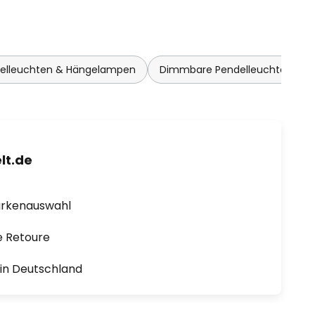
elleuchten & Hängelampen
Dimmbare Pendelleuchten & 
lt.de
arkenauswahl
e Retoure
1 in Deutschland