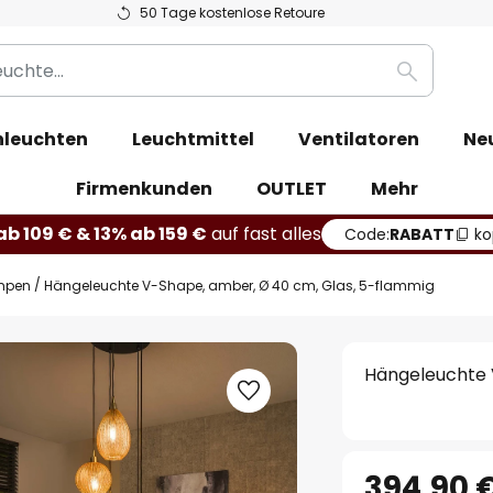
50 Tage kostenlose Retoure
Suche
leuchten
Leuchtmittel
Ventilatoren
Ne
Firmenkunden
OUTLET
Mehr
b 109 € & 13% ab 159 €
auf fast alles
Code:
RABATT
ko
mpen
Hängeleuchte V-Shape, amber, Ø 40 cm, Glas, 5-flammig
Hängeleuchte 
394,90 