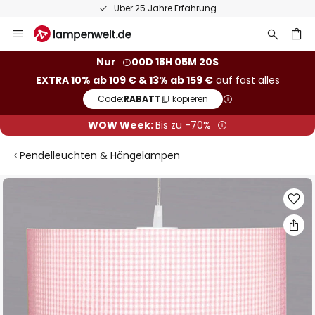
Über 25 Jahre Erfahrung
Zum
Inhalt
springen
he
Nur
00D 18H 05M 20S
EXTRA 10% ab 109 € & 13% ab 159 €
auf fast alles
Code:
RABATT
kopieren
WOW Week:
Bis zu -70%
Pendelleuchten & Hängelampen
Zum
Ende
der
Bildgalerie
springen