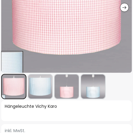
Zum
Hängeleuchte Vichy Karo
Anfang
der
Bildgalerie
inkl. MwSt.