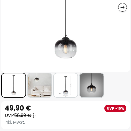
Zum
49,90 €
UVP -15%
Anfang
UVP
58,99 €
der
inkl. MwSt.
Bildgalerie