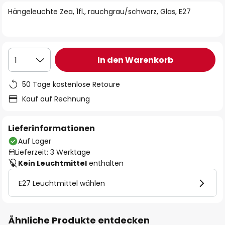
springen
Hängeleuchte Zea, 1fl., rauchgrau/schwarz, Glas, E27
In den Warenkorb
1
50 Tage kostenlose Retoure
Kauf auf Rechnung
Lieferinformationen
Auf Lager
Lieferzeit: 3 Werktage
Kein Leuchtmittel
enthalten
E27 Leuchtmittel wählen
Ähnliche Produkte entdecken