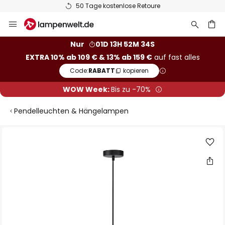
50 Tage kostenlose Retoure
Zum
Inhalt
springen
he
Nur
01D 13H 52M 33S
EXTRA 10% ab 109 € & 13% ab 159 €
auf fast alles
Code:
RABATT
kopieren
WOW Week:
Bis zu -70%
Pendelleuchten & Hängelampen
Zum
Ende
der
Bildgalerie
springen