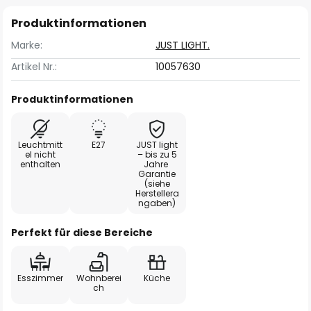
Produktinformationen
Marke:
JUST LIGHT.
Artikel Nr.:
10057630
Produktinformationen
Leuchtmitt
E27
JUST light
el nicht
– bis zu 5
enthalten
Jahre
Garantie
(siehe
Herstellera
ngaben)
Perfekt für diese Bereiche
Esszimmer
Wohnberei
Küche
ch