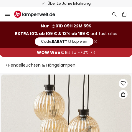
Über 25 Jahre Erfahrung
Zum
Inhalt
springen
he
Nur
01D 09H 22M 58S
EXTRA 10% ab 109 € & 13% ab 159 €
auf fast alles
Code:
RABATT
kopieren
WOW Week:
Bis zu -70%
Pendelleuchten & Hängelampen
Zum
Ende
der
Bildgalerie
springen