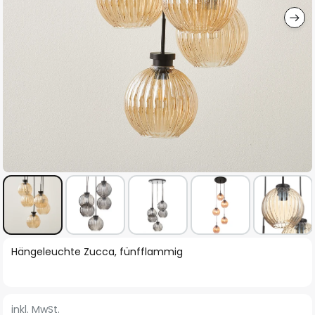
Zum
Hängeleuchte Zucca, fünfflammig
Anfang
der
Bildgalerie
inkl. MwSt.