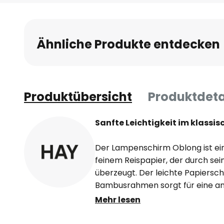
Anfang
der
Bildgalerie
Ähnliche Produkte entdecken
springen
Produktübersicht
Produktdeta
Sanfte Leichtigkeit im klassi
Der Lampenschirm Oblong ist ei
feinem Reispapier, der durch sei
überzeugt. Der leichte Papiersc
Bambusrahmen sorgt für eine a
Wirkung und passt perfekt in mo
Mehr lesen
Wohnräume.