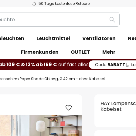
50 Tage kostenlose Retoure
Suche
leuchten
Leuchtmittel
Ventilatoren
Ne
Firmenkunden
OUTLET
Mehr
b 109 € & 13% ab 159 €
auf fast alles
Code:
RABATT
ko
enschirm Paper Shade Oblong, Ø 42 cm - ohne Kabelset
HAY Lampensch
Kabelset