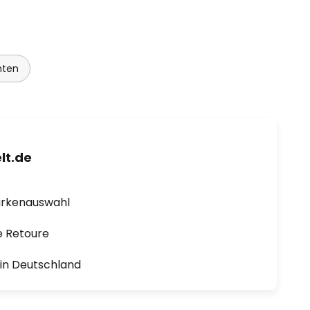
hten
lt.de
arkenauswahl
e Retoure
1 in Deutschland