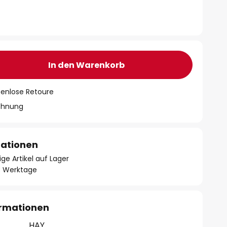
In den Warenkorb
tenlose Retoure
chnung
mationen
ge Artikel auf Lager
- 3 Werktage
ormationen
HAY