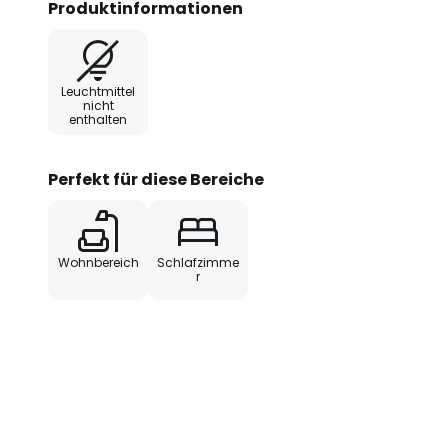
Produktinformationen
Der Lampenschirm eignet sich so
auch im Flur oder als Teil eine
verschiedenen Reispapierleuch
Leuchtmittel
Lichtwirkung lässt sich mühelos 
nicht
enthalten
Ambiente schaffen.
Wichtig: Im Lieferumfang ist aus
Perfekt für diese Bereiche
enthalten. Kabelset, Fassung und
enthalten. Die farbigen HAY-Kor
ausgewählt und individuell kombi
Wohnbereich
Schlafzimme
r
Hinweis zur Montage: Der innere H
von oben in den Lampenschirm e
empfindliche Papier nicht zu be