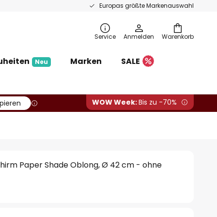
Europas größte Markenauswahl
Service
Anmelden
Warenkorb
uheiten
Marken
SALE
Neu
WOW Week:
Bis zu -70%
pieren
irm Paper Shade Oblong, Ø 42 cm - ohne