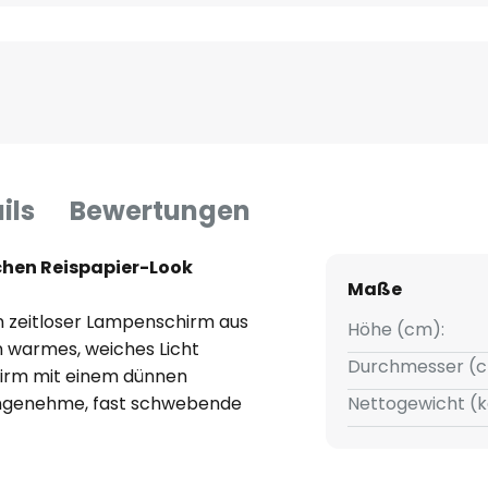
ils
Bewertungen
schen Reispapier-Look
Maße
n zeitloser Lampenschirm aus
Höhe (cm):
n warmes, weiches Licht
Durchmesser (c
hirm mit einem dünnen
ngenehme, fast schwebende
Nettogewicht (k
derne wie klassische