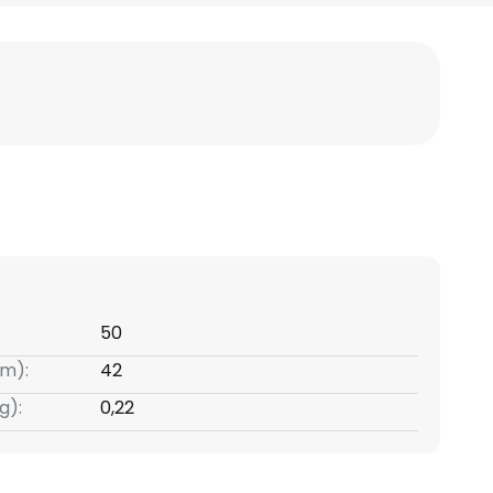
50
m):
42
g):
0,22