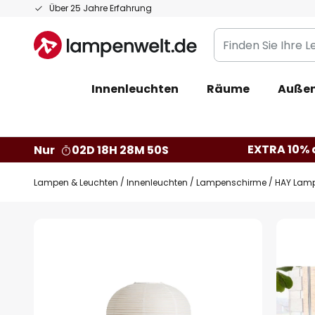
Zum
Über 25 Jahre Erfahrung
Inhalt
Finden
springen
Sie
Ihre
Innenleuchten
Räume
Außen
Leuchte...
EXTRA 10% a
Nur
02D 18H 28M 49S
Lampen & Leuchten
Innenleuchten
Lampenschirme
HAY Lamp
Zum
Ende
der
Bildgalerie
springen