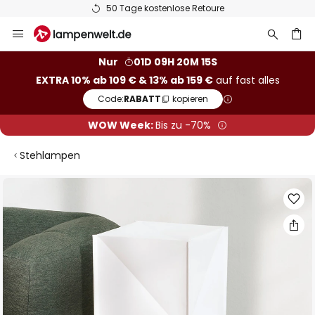
50 Tage kostenlose Retoure
Zum
Inhalt
springen
he
Nur
01D 09H 20M 14S
EXTRA 10% ab 109 € & 13% ab 159 €
auf fast alles
Code:
RABATT
kopieren
WOW Week:
Bis zu -70%
Stehlampen
Zum
Ende
der
Bildgalerie
springen