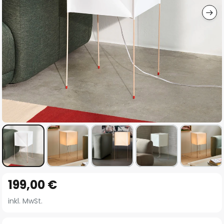
Zum
199,00 €
Anfang
der
inkl. MwSt.
Bildgalerie