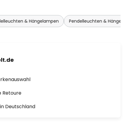
delleuchten & Hängelampen
Pendelleuchten & Hängelampe
lt.de
arkenauswahl
e Retoure
1 in Deutschland