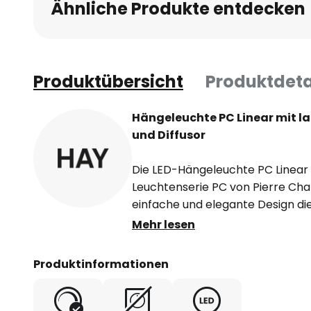
Ähnliche Produkte entdecken
Produktübersicht
Produktdeta
Hängeleuchte PC Linear mit 
und Diffusor
Die LED-Hängeleuchte PC Linear i
Leuchtenserie PC von Pierre Char
einfache und elegante Design die
Schirm besteht aus einem Stück
Mehr lesen
Nassspritz-Verfahren aufgebrach
Schirms macht die Leuchte zur id
Produktinformationen
Tischen im Essbereich oder in 
Ausstellungstischen und -regale
progressive, technologisch fortsc