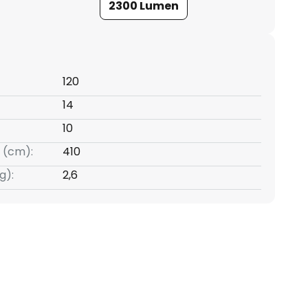
2300 Lumen
120
14
10
 (cm):
410
g):
2,6