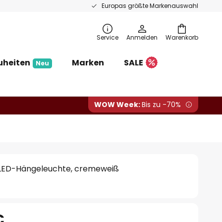
Europas größte Markenauswahl
Service
Anmelden
Warenkorb
uheiten
Marken
SALE
Neu
WOW Week:
Bis zu -70%
 LED-Hängeleuchte, cremeweiß
€