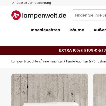
Zum
Über 25 Jahre Erfahrung
Inhalt
Finden
springen
Sie
Ihre
Innenleuchten
Räume
Außen
Leuchte...
EXTRA 10% ab 109 € & 13
Lampen & Leuchten
Innenleuchten
Pendelleuchten & Hängela
Zum
Ende
der
Bildgalerie
springen