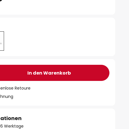
In den Warenkorb
tenlose Retoure
chnung
mationen
- 16 Werktage