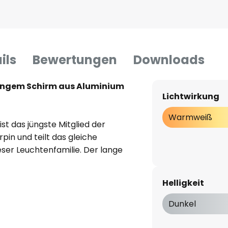
ils
Bewertungen
Downloads
langem Schirm aus Aluminium
Lichtwirkung
Warmweiß
st das jüngste Mitglied der
pin und teilt das gleiche
ser Leuchtenfamilie. Der lange
 Aluminium mit einem im
ten Finish. Die lange Form des
Helligkeit
ealen Lichtquelle über langen
Besprechungsräumen oder über
Dunkel
n in gewerblichen Räumen. Die
hrittliche Leuchte ist mit