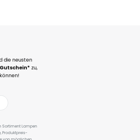
d die neusten
Gutschein*
zu,
 können!
em Sortiment Lampen
 Produktpreis-
te von möglichen