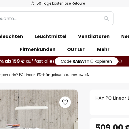
50 Tage kostenlose Retoure
Suche
leuchten
Leuchtmittel
Ventilatoren
Ne
Firmenkunden
OUTLET
Mehr
% ab 159 €
auf fast alles
Code:
RABATT
kopieren
mpen
HAY PC Linear LED-Hängeleuchte, cremeweiß
HAY PC Linear
509,00 