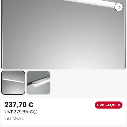
Zum
237,70 €
UVP -41,95 €
Anfang
UVP
279,65 €
der
inkl. MwSt.
Bildgalerie