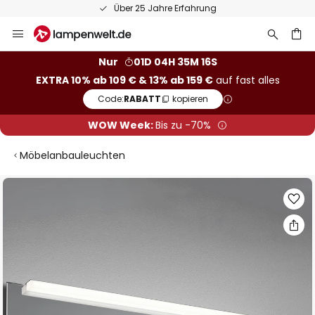
Über 25 Jahre Erfahrung
Zum
Inhalt
springen
he
Nur
01D 04H 35M 15S
EXTRA 10% ab 109 € & 13% ab 159 €
auf fast alles
Code:
RABATT
kopieren
WOW Week:
Bis zu -70%
Möbelanbauleuchten
Zum
Ende
der
Bildgalerie
springen