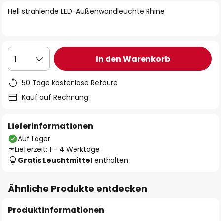
springen
Hell strahlende LED-Außenwandleuchte Rhine
In den Warenkorb
1
50 Tage kostenlose Retoure
Kauf auf Rechnung
Lieferinformationen
Auf Lager
Lieferzeit: 1 - 4 Werktage
Gratis Leuchtmittel
enthalten
Ähnliche Produkte entdecken
Produktinformationen