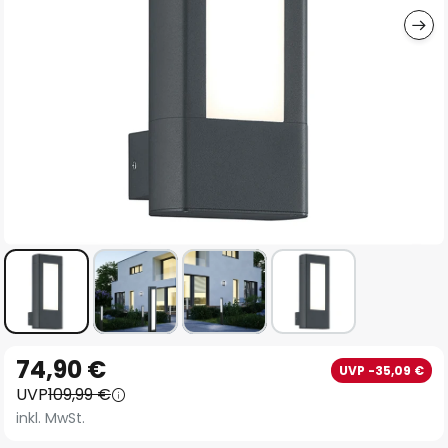
Zum
74,90 €
UVP -35,09 €
Anfang
UVP
109,99 €
der
inkl. MwSt.
Bildgalerie