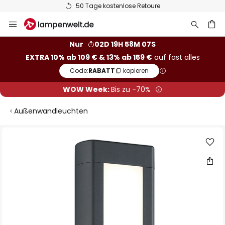
50 Tage kostenlose Retoure
Zum
Inhalt
springen
he
Nur
02D 19H 58M 06S
EXTRA 10% ab 109 € & 13% ab 159 €
auf fast alles
Code:
RABATT
kopieren
WOW Week:
Bis zu -70%
Außenwandleuchten
Zum
Ende
der
Bildgalerie
springen