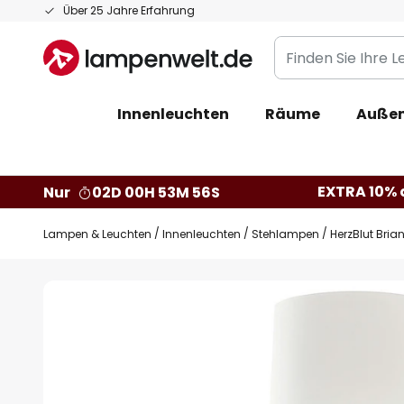
Zum
Über 25 Jahre Erfahrung
Inhalt
Finden
springen
Sie
Ihre
Innenleuchten
Räume
Außen
Leuchte...
EXTRA 10% a
Nur
02D 00H 53M 55S
Lampen & Leuchten
Innenleuchten
Stehlampen
HerzBlut Bria
Zum
Ende
der
Bildgalerie
springen