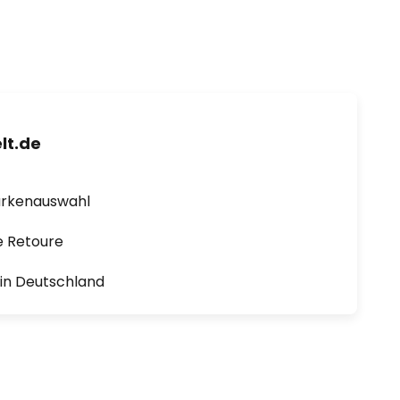
lt.de
arkenauswahl
e Retoure
1 in Deutschland