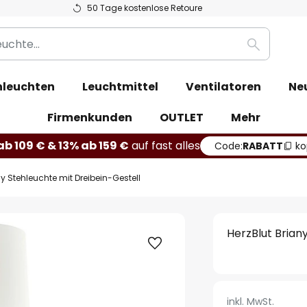
50 Tage kostenlose Retoure
Suche
leuchten
Leuchtmittel
Ventilatoren
Ne
Firmenkunden
OUTLET
Mehr
b 109 € & 13% ab 159 €
auf fast alles
Code:
RABATT
ko
ny Stehleuchte mit Dreibein-Gestell
HerzBlut Brian
inkl. MwSt.