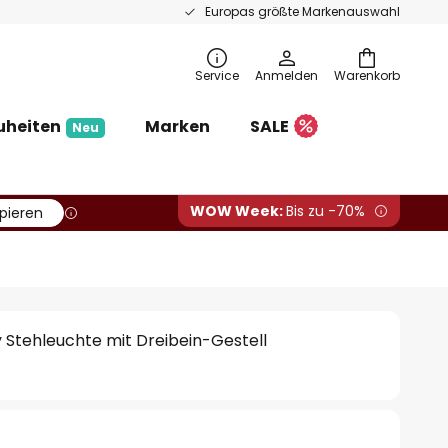
Europas größte Markenauswahl
Service
Anmelden
Warenkorb
uheiten
Marken
SALE
Neu
WOW Week:
Bis zu -70%
pieren
y Stehleuchte mit Dreibein-Gestell