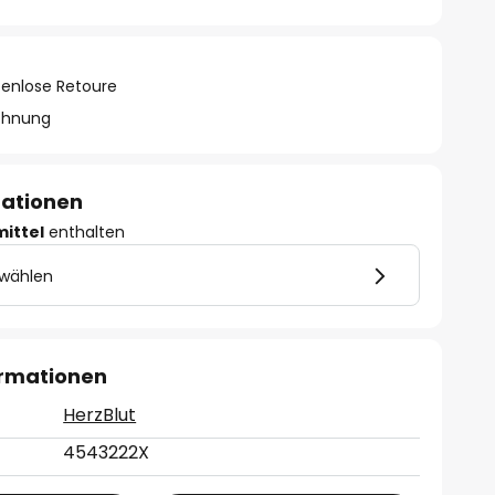
tenlose Retoure
chnung
mationen
mittel
enthalten
 wählen
ormationen
HerzBlut
4543222X