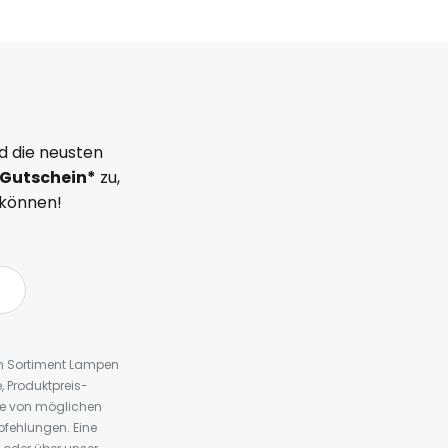
d die neusten
Gutschein*
zu,
 können!
em Sortiment Lampen
 Produktpreis-
te von möglichen
fehlungen. Eine