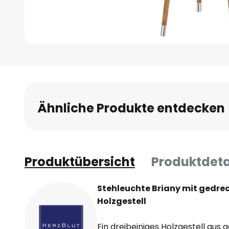
Zum
Anfang
der
Bildgalerie
Ähnliche Produkte entdecken
springen
Produktübersicht
Produktdeta
Stehleuchte Briany mit gedre
Holzgestell
Ein dreibeiniges Holzgestell aus