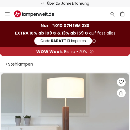
Über 25 Jahre Erfahrung
Zum
Inhalt
springen
he
Nur
01D 07H 19M 22S
EXTRA 10% ab 109 € & 13% ab 159 €
auf fast alles
Code:
RABATT
kopieren
WOW Week:
Bis zu -70%
Stehlampen
Zum
Ende
der
Bildgalerie
springen