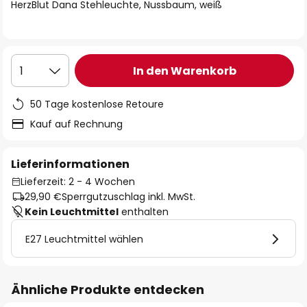
springen
HerzBlut Dana Stehleuchte, Nussbaum, weiß
In den Warenkorb
1
50 Tage kostenlose Retoure
Kauf auf Rechnung
Lieferinformationen
Lieferzeit: 2 - 4 Wochen
29,90 €
Sperrgutzuschlag inkl. MwSt.
Kein Leuchtmittel
enthalten
E27 Leuchtmittel wählen
Ähnliche Produkte entdecken