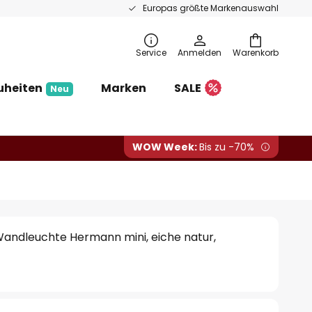
Europas größte Markenauswahl
Service
Anmelden
Warenkorb
uheiten
Marken
SALE
Neu
WOW Week:
Bis zu -70%
Wandleuchte Hermann mini, eiche natur,