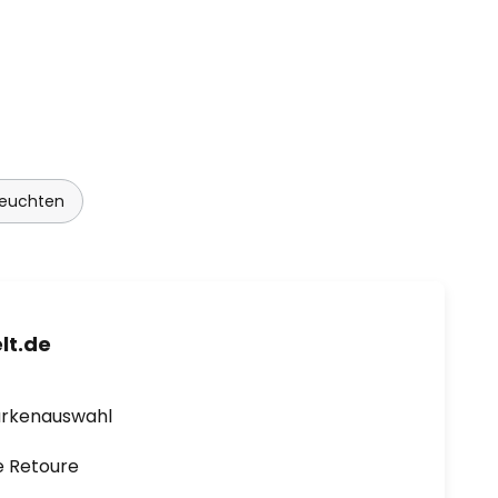
euchten
lt.de
arkenauswahl
e Retoure