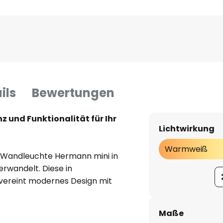
ils
Bewertungen
z und Funktionalität für Ihr
Lichtwirkung
Warmweiß
ED-Wandleuchte Hermann mini in
rwandelt. Diese in
 vereint modernes Design mit
en und schafft eine
end als auch beruhigend wirkt.
Maße
sorgt für ein energiesparendes