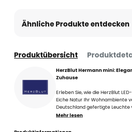
Ähnliche Produkte entdecken
Produktübersicht
Produktdeta
HerzBlut Hermann mini: Elegan
Zuhause
Erleben Sie, wie die HerzBlut L
Eiche Natur Ihr Wohnambiente ve
Deutschland gefertigte Leuchte
der Wärme natürlicher Materiali
Mehr lesen
Atmosphäre, die sowohl inspirier
Die integrierte LED-Lichtquelle 