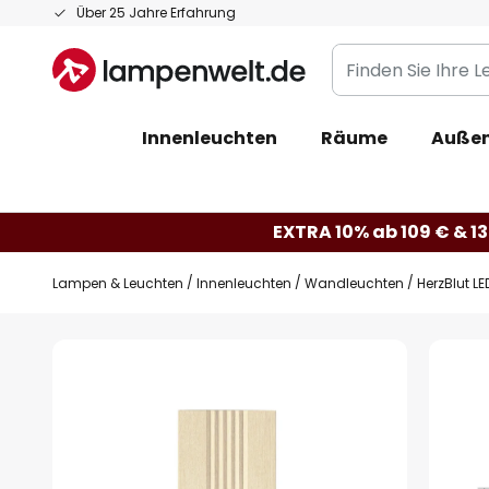
Zum
Über 25 Jahre Erfahrung
Inhalt
Finden
springen
Sie
Ihre
Innenleuchten
Räume
Außen
Leuchte...
EXTRA 10% ab 109 € & 13
Lampen & Leuchten
Innenleuchten
Wandleuchten
HerzBlut L
Zum
Ende
der
Bildgalerie
springen