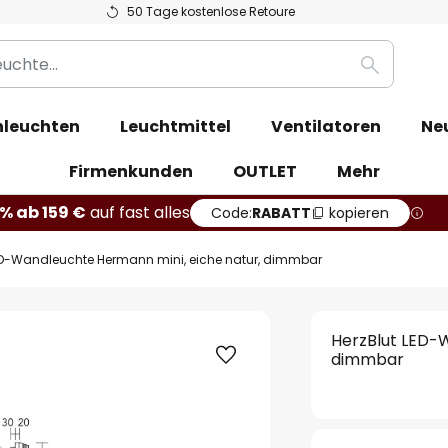
50 Tage kostenlose Retoure
Suche
leuchten
Leuchtmittel
Ventilatoren
Ne
Firmenkunden
OUTLET
Mehr
% ab 159 €
auf fast alles
Code:
RABATT
kopieren
ED-Wandleuchte Hermann mini, eiche natur, dimmbar
HerzBlut LED-
dimmbar