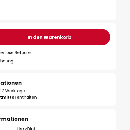
€
In den Warenkorb
tenlose Retoure
chnung
mationen
 - 17 Werktage
tmittel
enthalten
ormationen
HerzBlut