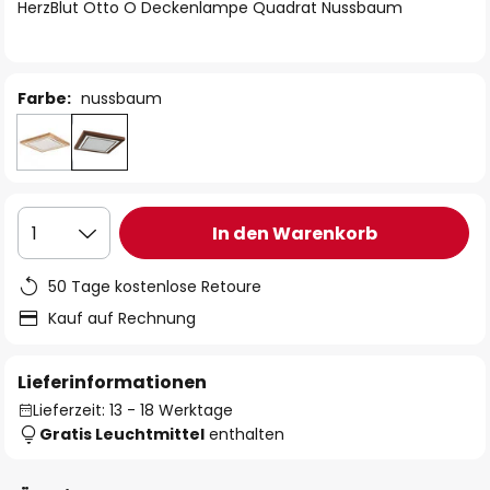
springen
HerzBlut Otto O Deckenlampe Quadrat Nussbaum
Farbe:
nussbaum
In den Warenkorb
1
50 Tage kostenlose Retoure
Kauf auf Rechnung
Lieferinformationen
Lieferzeit: 13 - 18 Werktage
Gratis Leuchtmittel
enthalten