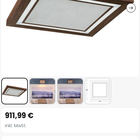
Zum
911,99 €
Anfang
der
inkl. MwSt.
Bildgalerie