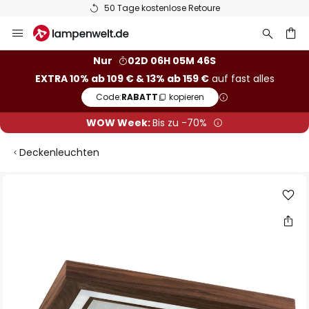
50 Tage kostenlose Retoure
Zum
Inhalt
springen
he
Nur
02D 06H 05M 45S
EXTRA 10% ab 109 € & 13% ab 159 €
auf fast alles
Code:
RABATT
kopieren
WOW Week:
Bis zu -70%
Deckenleuchten
Zum
Ende
der
Bildgalerie
springen