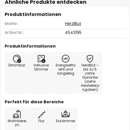
Ähnliche Produkte entdecken
Produktinformationen
Marke:
HerzBlut
Artikel Nr.:
4543195
Produktinformationen
Dimmbar
Inklusive
Energieeffiz
HerzBlut –
Dimmer
ient und
bis zu 5
langlebig
Jahre
Garantie
(siehe
Herstellera
ngaben)
Perfekt für diese Bereiche
Wohnberei
Flur
Esszimmer
ch