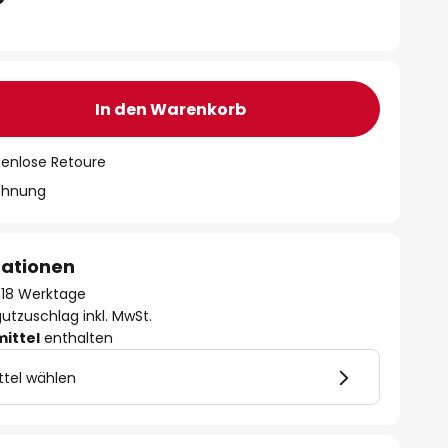
In den Warenkorb
tenlose Retoure
chnung
mationen
 - 18 Werktage
utzuschlag inkl. MwSt.
mittel
enthalten
ttel wählen