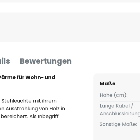
ils
Bewertungen
 Wärme für Wohn- und
Maße
Höhe (cm):
os Stehleuchte mit ihrem
Länge Kabel /
 Ausstrahlung von Holz in
Anschlussleitun
ereichert. Als Inbegriff
n Deutschland, steht diese
Sonstige Maße:
zen Sie mit HerzBlut Titos einen
t, sondern auch Atmosphäre