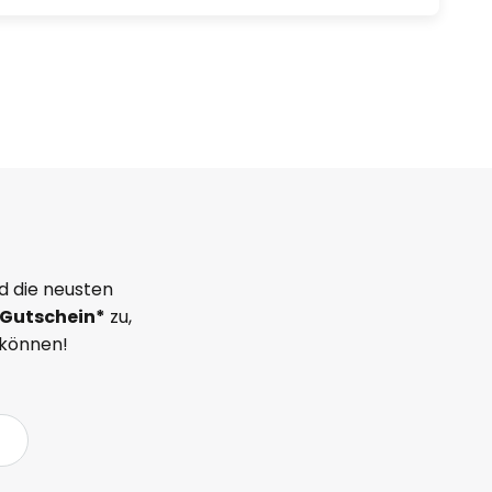
d die neusten
Gutschein*
zu,
 können!