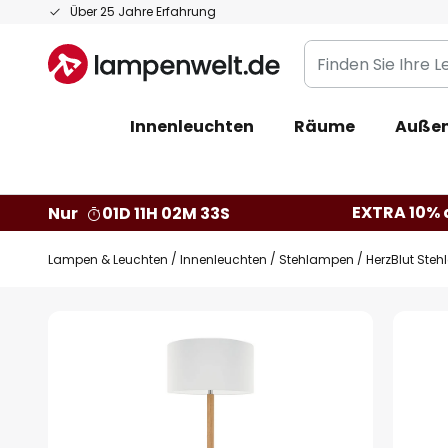
Zum
Über 25 Jahre Erfahrung
Inhalt
Finden
springen
Sie
Ihre
Innenleuchten
Räume
Außen
Leuchte...
EXTRA 10% a
Nur
01D 11H 02M 32S
Lampen & Leuchten
Innenleuchten
Stehlampen
HerzBlut Stehl
Zum
Ende
der
Bildgalerie
springen