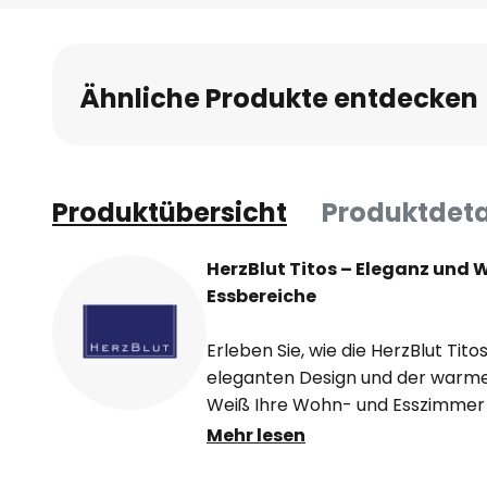
Ähnliche Produkte entdecken
Produktübersicht
Produktdeta
HerzBlut Titos – Eleganz und
Essbereiche
Erleben Sie, wie die HerzBlut Tit
eleganten Design und der warmen
Weiß Ihre Wohn- und Esszimmer b
moderner Wohnkultur, gefertigt i
Mehr lesen
Leuchte für Qualität und Stil. Set
Akzent, der nicht nur beleuchte