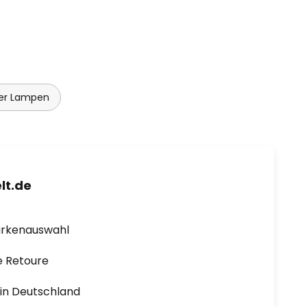
er Lampen
lt.de
arkenauswahl
e Retoure
1 in Deutschland