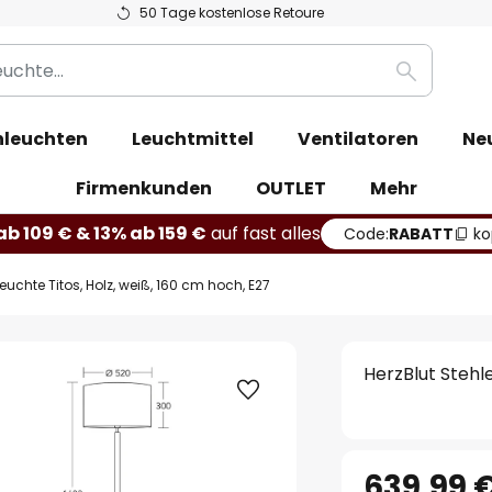
50 Tage kostenlose Retoure
Suche
leuchten
Leuchtmittel
Ventilatoren
Ne
Firmenkunden
OUTLET
Mehr
b 109 € & 13% ab 159 €
auf fast alles
Code:
RABATT
ko
euchte Titos, Holz, weiß, 160 cm hoch, E27
HerzBlut Stehle
639,99 