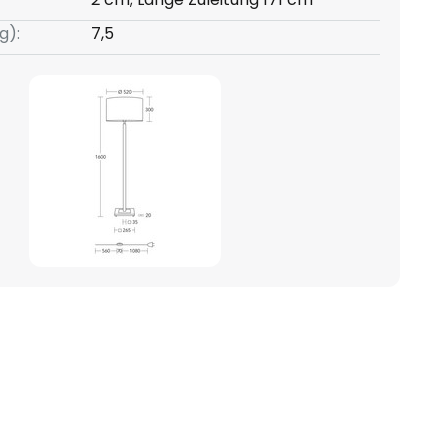
g):
7,5