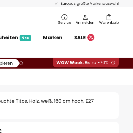
Europas größte Markenauswahl
Service
Anmelden
Warenkorb
uheiten
Marken
SALE
Neu
WOW Week:
Bis zu -70%
pieren
uchte Titos, Holz, weiß, 160 cm hoch, E27
€