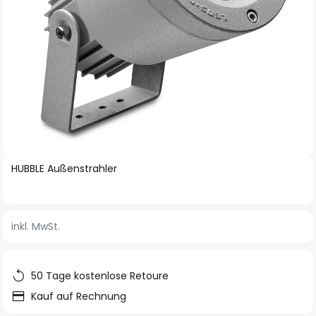
Zum
HUBBLE Außenstrahler
Anfang
der
Bildgalerie
inkl. MwSt.
springen
50 Tage kostenlose Retoure
Kauf auf Rechnung