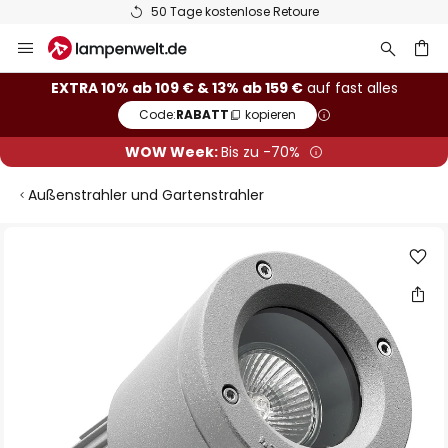
50 Tage kostenlose Retoure
Zum
Inhalt
springen
he
EXTRA 10% ab 109 € & 13% ab 159 €
auf fast alles
Code:
RABATT
kopieren
WOW Week:
Bis zu -70%
Außenstrahler und Gartenstrahler
Zum
Ende
der
Bildgalerie
springen