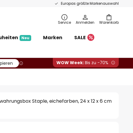
Europas größte Markenauswahl
Service
Anmelden
Warenkorb
uheiten
Marken
SALE
Neu
WOW Week:
Bis zu -70%
pieren
ahrungsbox Staple, eichefarben, 24 x 12 x 6 cm