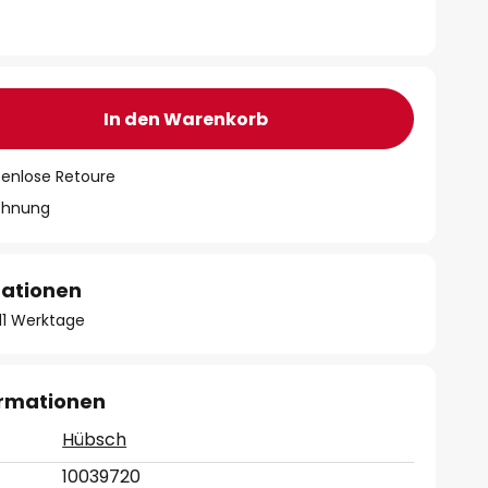
In den Warenkorb
tenlose Retoure
chnung
mationen
- 11 Werktage
ormationen
Hübsch
10039720