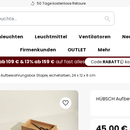
50 Tage kostenlose Retoure
Suche
leuchten
Leuchtmittel
Ventilatoren
Ne
Firmenkunden
OUTLET
Mehr
b 109 € & 13% ab 159 €
auf fast alles
Code:
RABATT
ko
Aufbewahrungsbox Staple, eichefarben, 24 x 12 x 6 cm
HÜBSCH Aufbew
45,00 €