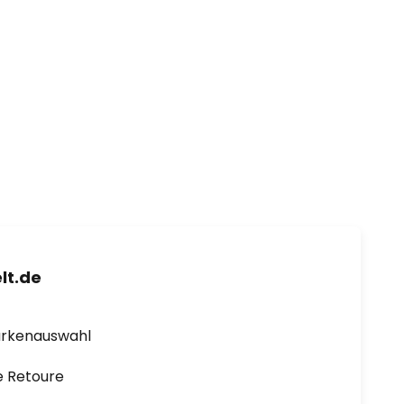
lt.de
arkenauswahl
e Retoure