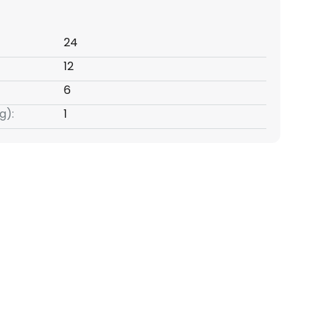
24
12
6
g):
1