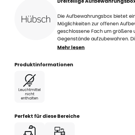
Dreiteilige Aufbewahrungsbox 
Die Aufbewahrungsbox bietet ei
Möglichkeiten zur offenen Aufb
geschlossene Fach um größere u
Gegenstände aufzubewahren. Die
verwendet werden, um kleinere
Mehr lesen
Dekorationsstücke aufzubewahre
zertifizierter Eiche.
Produktinformationen
Leuchtmittel
nicht
enthalten
Perfekt für diese Bereiche