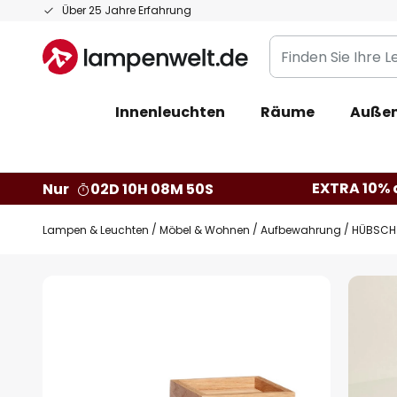
Zum
Über 25 Jahre Erfahrung
Inhalt
Finden
springen
Sie
Ihre
Innenleuchten
Räume
Außen
Leuchte...
EXTRA 10% a
Nur
02D 10H 08M 49S
Lampen & Leuchten
Möbel & Wohnen
Aufbewahrung
HÜBSCH 
Zum
Ende
der
Bildgalerie
springen