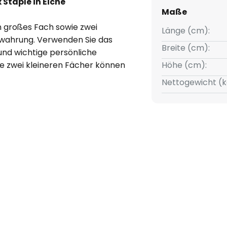
Staple in Eiche
Maße
n großes Fach sowie zwei
Länge (cm):
ewahrung. Verwenden Sie das
Breite (cm):
nd wichtige persönliche
 zwei kleineren Fächer können
Höhe (cm):
 Gegenstände wie Schmuck und
Nettogewicht (k
n. Hergestellt aus FSC-