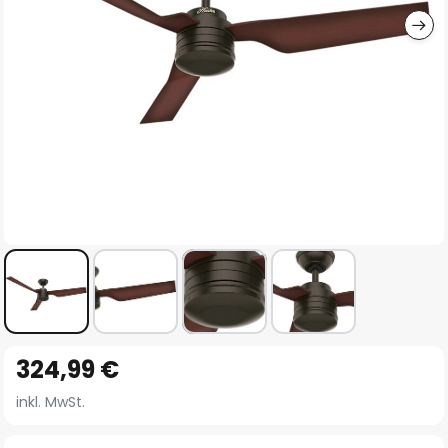
Zum
324,99 €
Anfang
der
inkl. MwSt.
Bildgalerie