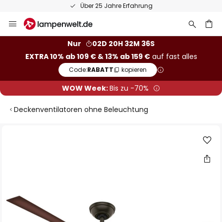
Über 25 Jahre Erfahrung
Zum
Inhalt
springen
he
Nur
02D 20H 32M 35S
EXTRA 10% ab 109 € & 13% ab 159 €
auf fast alles
Code:
RABATT
kopieren
WOW Week:
Bis zu -70%
Deckenventilatoren ohne Beleuchtung
Zum
Ende
der
Bildgalerie
springen