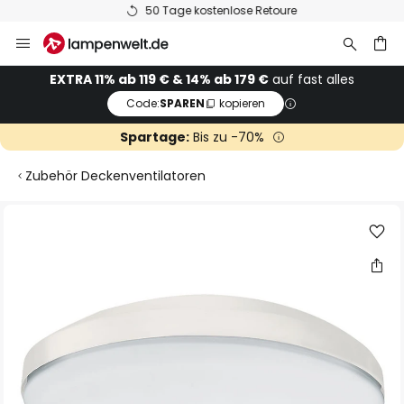
50 Tage kostenlose Retoure
Zum
Inhalt
springen
he
EXTRA 11% ab 119 € & 14% ab 179 €
auf fast alles
Code:
SPAREN
kopieren
Spartage:
Bis zu -70%
Zubehör Deckenventilatoren
Zum
Ende
der
Bildgalerie
springen