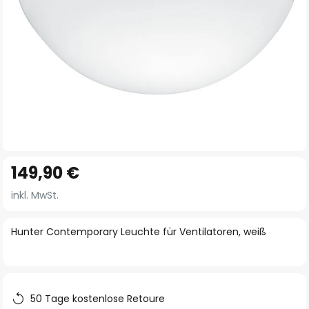
Zum
149,90 €
Anfang
der
inkl. MwSt.
Bildgalerie
springen
Hunter Contemporary Leuchte für Ventilatoren, weiß
50 Tage kostenlose Retoure