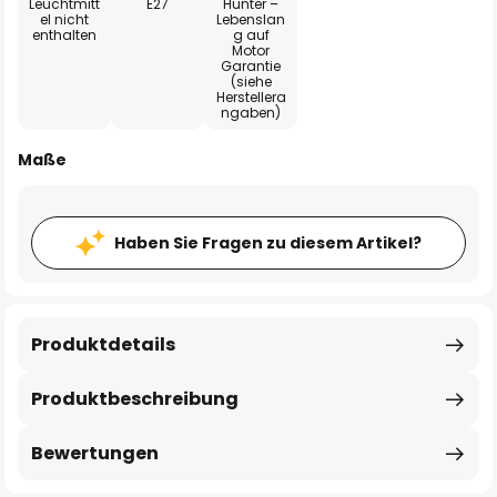
Leuchtmitt
E27
Hunter –
el nicht
Lebenslan
enthalten
g auf
Motor
Garantie
(siehe
Herstellera
ngaben)
Maße
Haben Sie Fragen zu diesem Artikel?
Produktdetails
Produktbeschreibung
Bewertungen