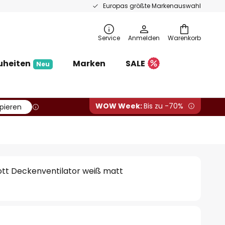
Europas größte Markenauswahl
Service
Anmelden
Warenkorb
uheiten
Marken
SALE
Neu
WOW Week:
Bis zu -70%
pieren
ott Deckenventilator weiß matt
€