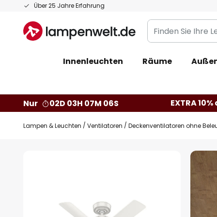
Zum
Über 25 Jahre Erfahrung
Inhalt
Finden
springen
Sie
Ihre
Innenleuchten
Räume
Außen
Leuchte...
EXTRA 10% a
Nur
02D 03H 07M 05S
Lampen & Leuchten
Ventilatoren
Deckenventilatoren ohne Bel
Zum
Ende
der
Bildgalerie
springen