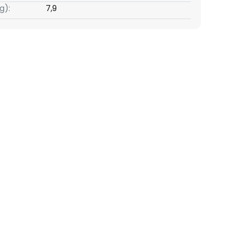
g):
7,9