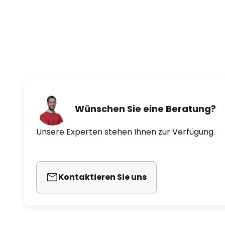
Besonderheiten
Das Installer's Choice® Montage
Standard-, niedrige oder abgew
besonders leisen WhisperWind®
bedenkenlos auch im Schlafzimm
Wünschen Sie eine Beratung?
Unsere Experten stehen Ihnen zur Verfügung.
Kontaktieren Sie uns