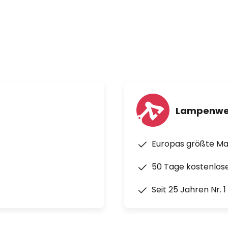
-System ermöglicht eine
inkelte Montage. Mit dem
-Motor kann man Kennicott
er anbringen.
Lampenwe
Europas größte M
50 Tage kostenlos
Seit 25 Jahren Nr. 