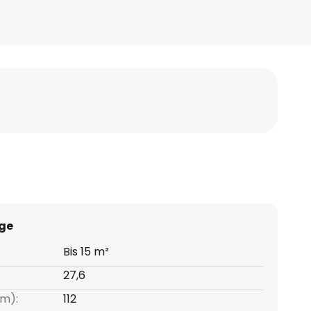
ge
Bis 15 m²
27,6
m):
112