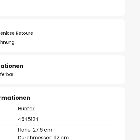
tenlose Retoure
chnung
mationen
eferbar
ormationen
Hunter
4545124
Höhe: 27.6 cm
Durchmesser: 112 cm