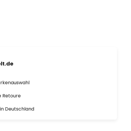
lt.de
arkenauswahl
e Retoure
1 in Deutschland