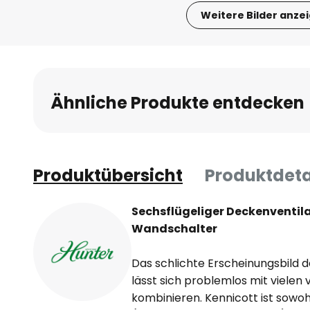
Weitere Bilder anze
Zum
Anfang
der
Bildgalerie
Ähnliche Produkte entdecken
springen
Produktübersicht
Produktdeta
Sechsflügeliger Deckenventila
Wandschalter
Das schlichte Erscheinungsbild 
lässt sich problemlos mit vielen
kombinieren. Kennicott ist sowo