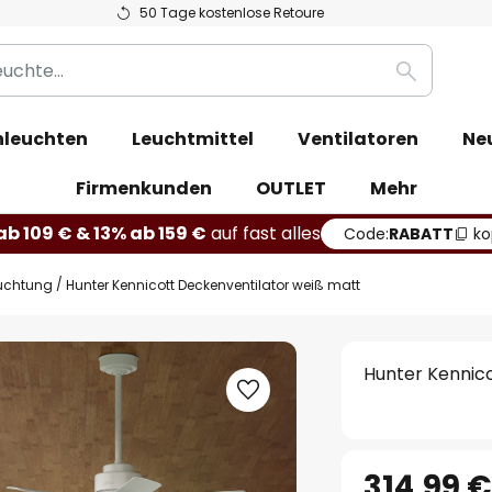
50 Tage kostenlose Retoure
Suche
leuchten
Leuchtmittel
Ventilatoren
Ne
Firmenkunden
OUTLET
Mehr
b 109 € & 13% ab 159 €
auf fast alles
Code:
RABATT
ko
euchtung
Hunter Kennicott Deckenventilator weiß matt
Hunter Kennic
314,99 