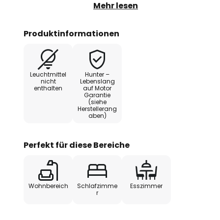
(augenommen Küstennähe), als a
Mehr lesen
Feuchtigkeit und Nässe ausgesetz
Produktinformationen
Funktionen
Über den mitgelieferten Wandscha
Leuchtmittel
Hunter –
Geschwindigkeit des Ventilators 
nicht
Lebenslang
enthalten
auf Motor
Vor- und Rücklauffunktion könn
Garantie
werden, da die kühle oder warme L
(siehe
Herstellerang
Raum verteilt wird.
aben)
Technische Daten
Perfekt für diese Bereiche
- Empfohlene Raumgröße: bis 10
Wohnbereich
Schlafzimme
Esszimmer
- Gesamtlautstärke: < 46 db
r
- Gewicht: 3,6 kg