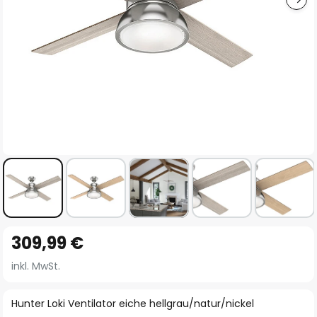
Zum
309,99 €
Anfang
der
inkl. MwSt.
Bildgalerie
springen
Hunter Loki Ventilator eiche hellgrau/natur/nickel