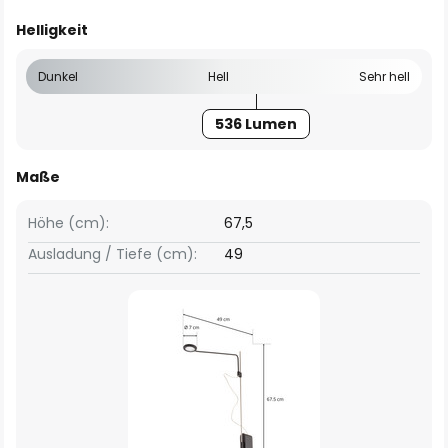
Helligkeit
Dunkel
Hell
Sehr hell
536 Lumen
Maße
Höhe (cm):
67,5
Ausladung / Tiefe (cm):
49