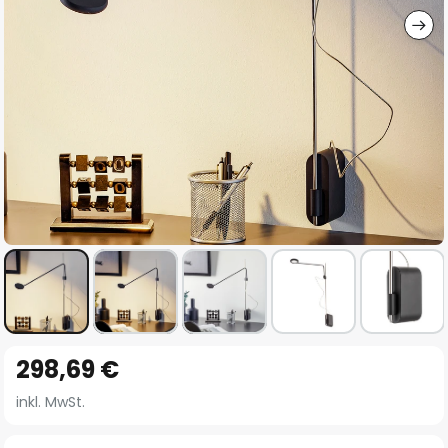
Zum
298,69 €
Anfang
der
inkl. MwSt.
Bildgalerie