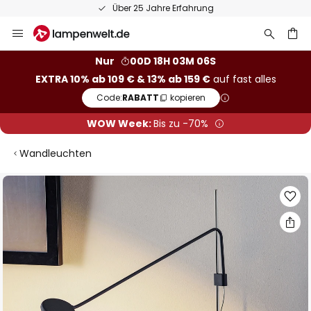
Über 25 Jahre Erfahrung
Zum
Inhalt
springen
he
Nur
00D 18H 03M 05S
EXTRA 10% ab 109 € & 13% ab 159 €
auf fast alles
Code:
RABATT
kopieren
WOW Week:
Bis zu -70%
Wandleuchten
Zum
Ende
der
Bildgalerie
springen