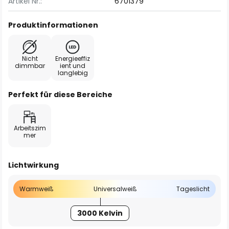
Artikel Nr.:
6701379
Produktinformationen
Nicht
Energieeffiz
dimmbar
ient und
langlebig
Perfekt für diese Bereiche
Arbeitszim
mer
Lichtwirkung
Warmweiß
Universalweiß
Tageslicht
3000 Kelvin