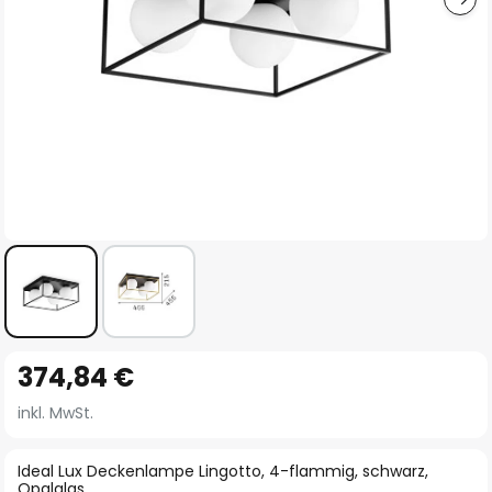
Zum
374,84 €
Anfang
der
inkl. MwSt.
Bildgalerie
springen
Ideal Lux Deckenlampe Lingotto, 4-flammig, schwarz,
Opalglas