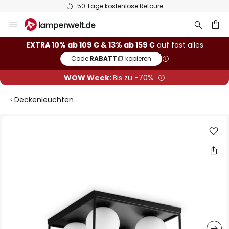
50 Tage kostenlose Retoure
Zum
Inhalt
springen
he
EXTRA 10% ab 109 € & 13% ab 159 €
auf fast alles
Code:
RABATT
kopieren
WOW Week:
Bis zu -70%
Deckenleuchten
Zum
Ende
der
Bildgalerie
springen