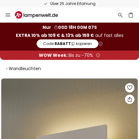
Über 25 Jahre Erfahrung
Zum
Inhalt
springen
he
Nur
00D 18H 00M 06S
EXTRA 10% ab 109 € & 13% ab 159 €
auf fast alles
Code:
RABATT
kopieren
WOW Week:
Bis zu -70%
Wandleuchten
Zum
Ende
der
Bildgalerie
springen