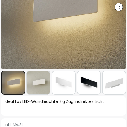
Zum
Ideal Lux LED-Wandleuchte Zig Zag indirektes Licht
Anfang
der
Bildgalerie
inkl. MwSt.