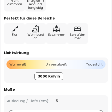
Nicht
Energieeffiz
dimmbar
ient und
langlebig
Perfekt für diese Bereiche
Flur
Wohnberei
Esszimmer
Schlafzim
ch
mer
Lichtwirkung
Warmweiß
Universalweiß
Tageslicht
3000 Kelvin
Maße
Ausladung / Tiefe (cm):
5