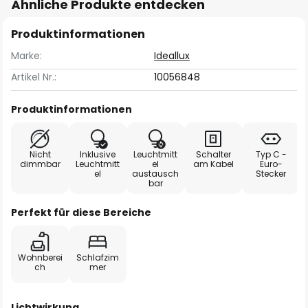
Ähnliche Produkte entdecken
Produktinformationen
Marke:
Ideallux
Artikel Nr.:
10056848
Produktinformationen
Nicht
Inklusive
Leuchtmitt
Schalter
Typ C -
dimmbar
Leuchtmitt
el
am Kabel
Euro-
el
austausch
Stecker
bar
Perfekt für diese Bereiche
Wohnberei
Schlafzim
ch
mer
Lichtwirkung