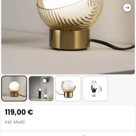
Zum
119,00 €
Anfang
der
inkl. MwSt.
Bildgalerie