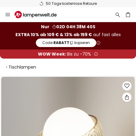
50 Tage kostenlose Retoure
Zum
Inhalt
springen
he
Nur
02D 04H 38M 39S
EXTRA 10% ab 109 € & 13% ab 159 €
auf fast alles
Code:
RABATT
kopieren
WOW Week:
Bis zu -70%
Tischlampen
Zum
Ende
der
Bildgalerie
springen