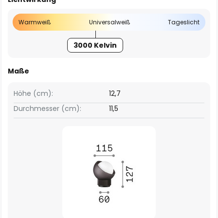
Warmweiß
Universalweiß
Tageslicht
3000 Kelvin
Maße
Höhe (cm):
12,7
Durchmesser (cm):
11,5