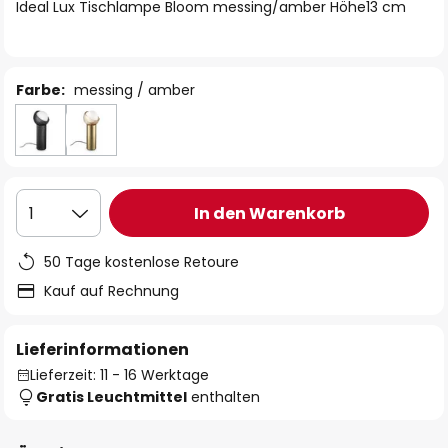
springen
Ideal Lux Tischlampe Bloom messing/amber Höhe13 cm
Farbe:
messing / amber
In den Warenkorb
1
50 Tage kostenlose Retoure
Kauf auf Rechnung
Lieferinformationen
Lieferzeit: 11 - 16 Werktage
Gratis Leuchtmittel
enthalten