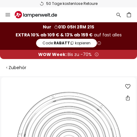
50 Tage kostenlose Retoure
Zum
Inhalt
springen
he
Nur
01D 05H 28M 21S
EXTRA 10% ab 109 € & 13% ab 159 €
auf fast alles
Code:
RABATT
kopieren
WOW Week:
Bis zu -70%
Zubehör
Zum
Ende
der
Bildgalerie
springen