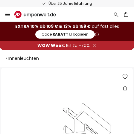
Über 25 Jahre Erfahrung
Zum
Inhalt
springen
he
EXTRA 10% ab 109 € & 13% ab 159 €
auf fast alles
Code:
RABATT
kopieren
WOW Week:
Bis zu -70%
Innenleuchten
Zum
Ende
der
Bildgalerie
springen