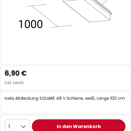
Zum
6,90 €
Anfang
der
inkl. MwSt.
Bildgalerie
springen
Ivela Abdeckung SQUARE 48 V Schiene, weiß, Länge 100 cm
In den Warenkorb
1