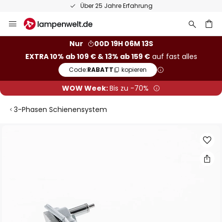
Über 25 Jahre Erfahrung
Zum
Inhalt
springen
he
Nur
00D 19H 06M 12S
EXTRA 10% ab 109 € & 13% ab 159 €
auf fast alles
Code:
RABATT
kopieren
WOW Week:
Bis zu -70%
3-Phasen Schienensystem
Zum
Ende
der
Bildgalerie
springen