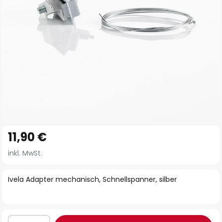
Zum
11,90 €
Anfang
der
inkl. MwSt.
Bildgalerie
springen
Ivela Adapter mechanisch, Schnellspanner, silber