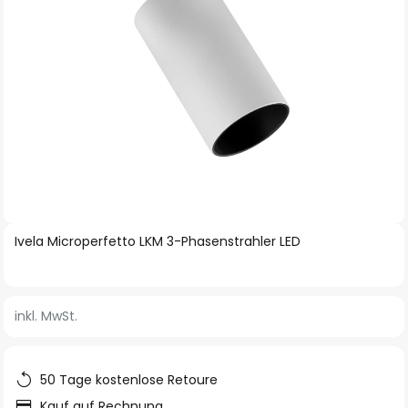
Zum
Ivela Microperfetto LKM 3-Phasenstrahler LED
Anfang
der
Bildgalerie
inkl. MwSt.
springen
50 Tage kostenlose Retoure
Kauf auf Rechnung