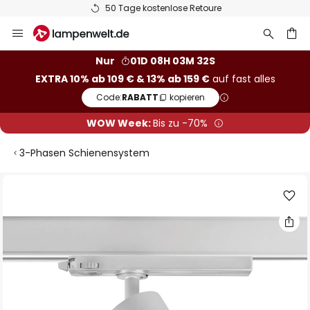
50 Tage kostenlose Retoure
Zum
Inhalt
springen
he
Nur
01D 08H 03M 32S
EXTRA 10% ab 109 € & 13% ab 159 €
auf fast alles
Code:
RABATT
kopieren
WOW Week:
Bis zu -70%
3-Phasen Schienensystem
Zum
Ende
der
Bildgalerie
springen