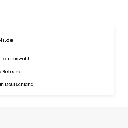
lt.de
arkenauswahl
e Retoure
1 in Deutschland