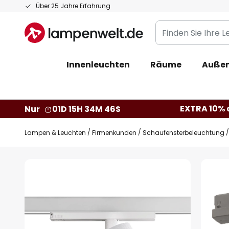
Zum
Über 25 Jahre Erfahrung
Inhalt
Finden
springen
Sie
Ihre
Innenleuchten
Räume
Außen
Leuchte...
EXTRA 10% a
Nur
01D 15H 34M 45S
Lampen & Leuchten
Firmenkunden
Schaufensterbeleuchtung
Zum
Ende
der
Bildgalerie
springen