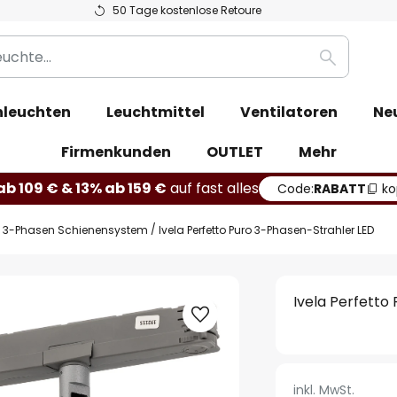
50 Tage kostenlose Retoure
Suche
leuchten
Leuchtmittel
Ventilatoren
Ne
Firmenkunden
OUTLET
Mehr
b 109 € & 13% ab 159 €
auf fast alles
Code:
RABATT
ko
3-Phasen Schienensystem
Ivela Perfetto Puro 3-Phasen-Strahler LED
Ivela Perfetto
inkl. MwSt.