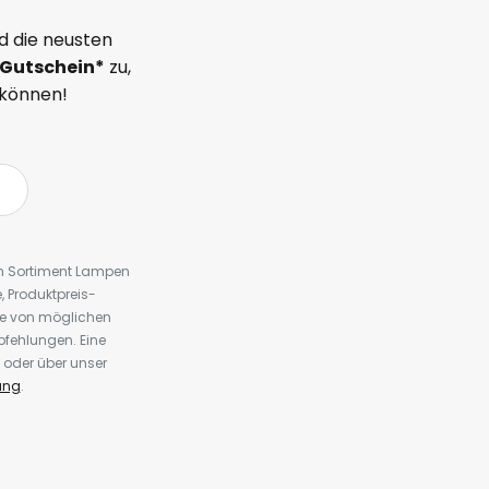
d die neusten
Gutschein*
zu,
 können!
em Sortiment Lampen
 Produktpreis-
te von möglichen
fehlungen. Eine
 oder über unser
ung
.