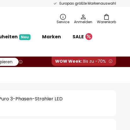
Europas größte Markenauswahl
Service
Anmelden
Warenkorb
uheiten
Marken
SALE
Neu
WOW Week:
Bis zu -70%
pieren
 Puro 3-Phasen-Strahler LED