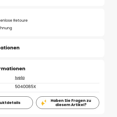
tenlose Retoure
chnung
mationen
ormationen
Ivela
5040085X
Haben Sie Fragen zu
duktdetails
diesem Artikel?