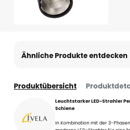
Zum
Anfang
der
Bildgalerie
Ähnliche Produkte entdecken
springen
Produktübersicht
Produktdeta
Leuchtstarker LED-Strahler Pe
Schiene
In Kombination mit der 3-Phasen