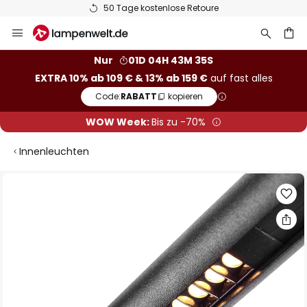
50 Tage kostenlose Retoure
Zum
Inhalt
springen
he
Nur
01D 04H 43M 35S
EXTRA 10% ab 109 € & 13% ab 159 €
auf fast alles
Code:
RABATT
kopieren
WOW Week:
Bis zu -70%
Innenleuchten
Zum
Ende
der
Bildgalerie
springen