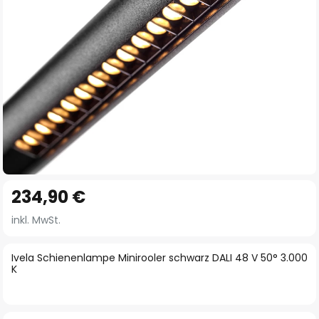
Zum
234,90 €
Anfang
der
inkl. MwSt.
Bildgalerie
springen
Ivela Schienenlampe Minirooler schwarz DALI 48 V 50° 3.000
K