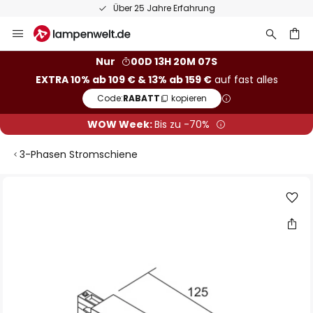
Über 25 Jahre Erfahrung
Zum
Inhalt
springen
he
Nur
00D 13H 20M 06S
EXTRA 10% ab 109 € & 13% ab 159 €
auf fast alles
Code:
RABATT
kopieren
WOW Week:
Bis zu -70%
3-Phasen Stromschiene
Zum
Ende
der
Bildgalerie
springen