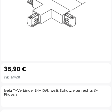
Zum
35,90 €
Anfang
der
inkl. MwSt.
Bildgalerie
springen
Ivela T-Verbinder LKM DALI weiß Schutzleiter rechts 3-
Phasen