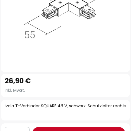
Zum
26,90 €
Anfang
der
inkl. MwSt.
Bildgalerie
springen
Ivela T-Verbinder SQUARE 48 V, schwarz, Schutzleiter rechts