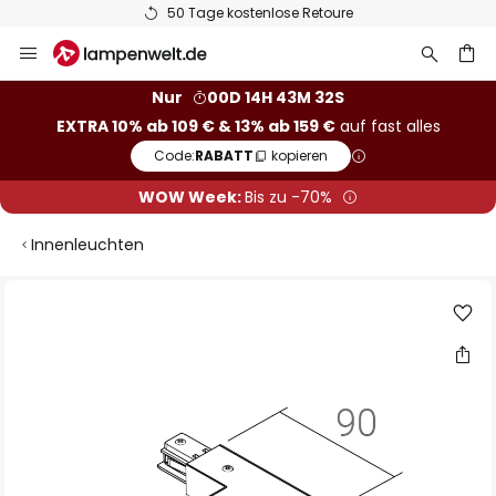
50 Tage kostenlose Retoure
Zum
Inhalt
springen
he
Nur
00D 14H 43M 32S
EXTRA 10% ab 109 € & 13% ab 159 €
auf fast alles
Code:
RABATT
kopieren
WOW Week:
Bis zu -70%
Innenleuchten
Zum
Ende
der
Bildgalerie
springen