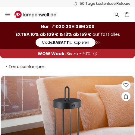
50 Tage kostenlose Retoure
Zum
Inhalt
springen
he
Nur
02D 20H 06M 30S
EXTRA 10% ab 109 € & 13% ab 159 €
auf fast alles
Code:
RABATT
kopieren
WOW Week:
Bis zu -70%
Terrassenlampen
Zum
Ende
der
Bildgalerie
springen