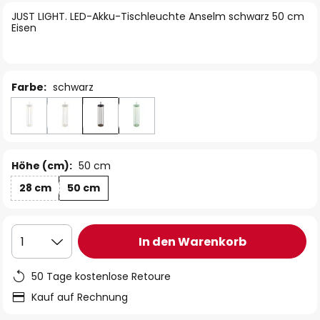
springen
JUST LIGHT. LED-Akku-Tischleuchte Anselm schwarz 50 cm
Eisen
Farbe:
schwarz
Höhe (cm):
50 cm
28 cm
50 cm
In den Warenkorb
1
50 Tage kostenlose Retoure
Kauf auf Rechnung