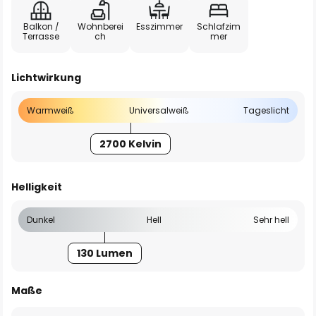
Balkon /
Wohnberei
Esszimmer
Schlafzim
Terrasse
ch
mer
Lichtwirkung
Warmweiß
Universalweiß
Tageslicht
2700 Kelvin
Helligkeit
Dunkel
Hell
Sehr hell
130 Lumen
Maße