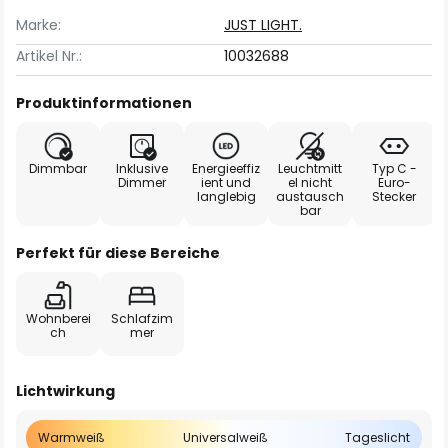
Marke:
JUST LIGHT.
Artikel Nr.:
10032688
Produktinformationen
Dimmbar
Inklusive
Energieeffiz
Leuchtmitt
Typ C -
Dimmer
ient und
el nicht
Euro-
langlebig
austausch
Stecker
bar
Perfekt für diese Bereiche
Wohnberei
Schlafzim
ch
mer
Lichtwirkung
Warmweiß
Universalweiß
Tageslicht