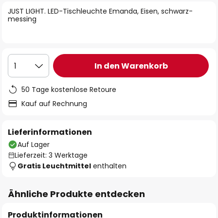
springen
JUST LIGHT. LED-Tischleuchte Emanda, Eisen, schwarz-
messing
In den Warenkorb
1
50 Tage kostenlose Retoure
Kauf auf Rechnung
Lieferinformationen
Auf Lager
Lieferzeit: 3 Werktage
Gratis Leuchtmittel
enthalten
Ähnliche Produkte entdecken
Produktinformationen