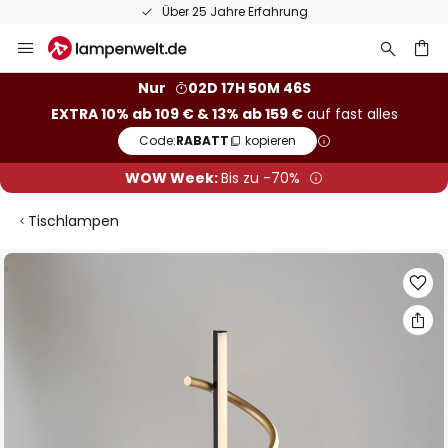
Über 25 Jahre Erfahrung
Zum
Inhalt
springen
he
Nur
02D 17H 50M 45S
EXTRA 10% ab 109 € & 13% ab 159 €
auf fast alles
Code:
RABATT
kopieren
WOW Week:
Bis zu -70%
Tischlampen
Zum
Ende
der
Bildgalerie
springen