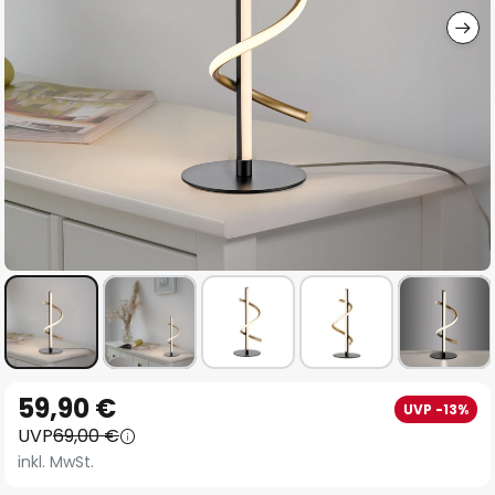
Zum
59,90 €
UVP -13%
Anfang
UVP
69,00 €
der
inkl. MwSt.
Bildgalerie