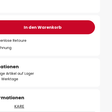
In den Warenkorb
tenlose Retoure
chnung
mationen
ge Artikel auf Lager
- 3 Werktage
ormationen
KARE