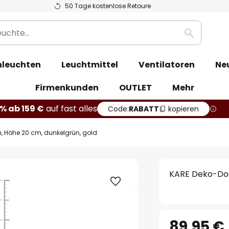
50 Tage kostenlose Retoure
Suche
leuchten
Leuchtmittel
Ventilatoren
Ne
Firmenkunden
OUTLET
Mehr
% ab 159 €
auf fast alles
Code:
RABATT
kopieren
 Höhe 20 cm, dunkelgrün, gold
KARE Deko-Dos
89,95 €