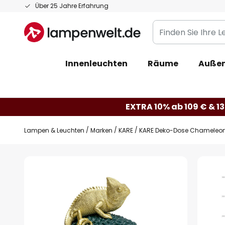
Zum
Über 25 Jahre Erfahrung
Inhalt
Finden
springen
Sie
Ihre
Innenleuchten
Räume
Außen
Leuchte...
EXTRA 10% ab 109 € & 13
Lampen & Leuchten
Marken
KARE
KARE Deko-Dose Chameleon,
Zum
Ende
der
Bildgalerie
springen