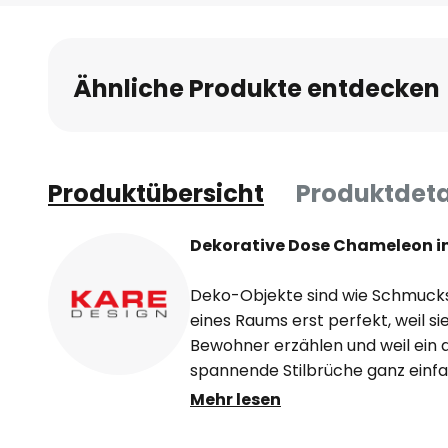
Anfang
der
Bildgalerie
Ähnliche Produkte entdecken
springen
Produktübersicht
Produktdeta
Dekorative Dose Chameleon i
Deko-Objekte sind wie Schmucks
eines Raums erst perfekt, weil s
Bewohner erzählen und weil ein
spannende Stilbrüche ganz einfa
verzierte Dose Chameleon mit De
Mehr lesen
der Dielenkommode, im Schlafz
im Wohnzimmer ihren großen Auft