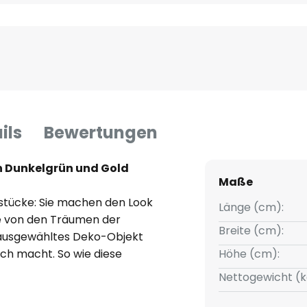
ils
Bewertungen
n Dunkelgrün und Gold
Maße
tücke: Sie machen den Look
Länge (cm):
ie von den Träumen der
Breite (cm):
 ausgewähltes Deko-Objekt
ch macht. So wie diese
Höhe (cm):
ckel aus Kunststein, die auf
Nettogewicht (k
immer und auf dem Sideboard
ritt hat.