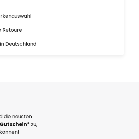
arkenauswahl
e Retoure
1 in Deutschland
d die neusten
Gutschein*
zu,
 können!