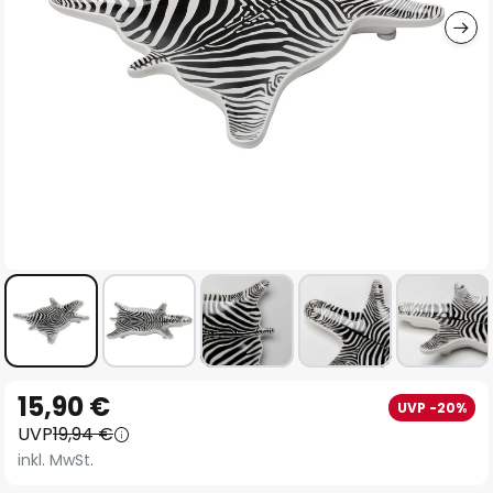
Zum
15,90 €
UVP -20%
Anfang
UVP
19,94 €
der
inkl. MwSt.
Bildgalerie