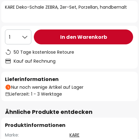
springen
KARE Deko-Schale ZEBRA, 2er-Set, Porzellan, handbemalt
In den Warenkorb
1
50 Tage kostenlose Retoure
Kauf auf Rechnung
Lieferinformationen
Nur noch wenige Artikel auf Lager
Lieferzeit: 1 - 3 Werktage
Ähnliche Produkte entdecken
Produktinformationen
Marke:
KARE