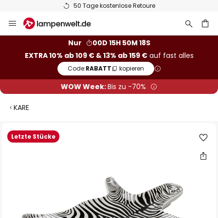
50 Tage kostenlose Retoure
Zum
Inhalt
springen
he
Nur
00D 15H 50M 17S
EXTRA 10% ab 109 € & 13% ab 159 €
auf fast alles
Code:
RABATT
kopieren
WOW Week:
Bis zu -70%
KARE
Zum
Letzte Stücke
Ende
der
Bildgalerie
springen