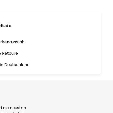
lt.de
arkenauswahl
e Retoure
1 in Deutschland
d die neusten