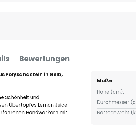
ils
Bewertungen
s Polysandstein in Gelb,
Maße
Höhe (cm):
he Schönheit und
Durchmesser (c
ven Übertopfes Lemon Juice
 erfahrenen Handwerkern mit
Nettogewicht (k
t, um sicherzustellen, dass Sie
ein Leben lang schätzen werden.
he verleiht dem Topf einen