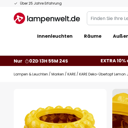
Zum
Über 25 Jahre Erfahrung
Inhalt
Finden
springen
Sie
Ihre
Innenleuchten
Räume
Außen
Leuchte...
EXTRA 10% a
Nur
02D 13H 55M 23S
Lampen & Leuchten
Marken
KARE
KARE Deko-Übertopf Lemon J
Zum
Ende
der
Bildgalerie
springen