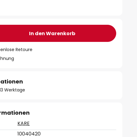
In den Warenkorb
tenlose Retoure
chnung
mationen
- 13 Werktage
ormationen
KARE
10040420