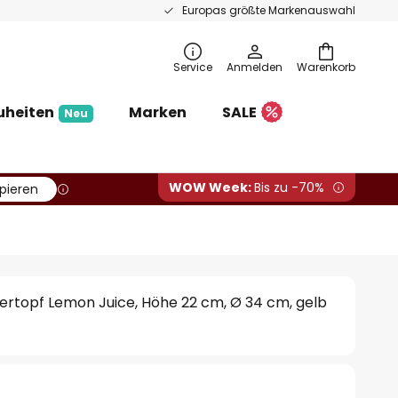
Europas größte Markenauswahl
Service
Anmelden
Warenkorb
uheiten
Marken
SALE
Neu
WOW Week:
Bis zu -70%
pieren
rtopf Lemon Juice, Höhe 22 cm, Ø 34 cm, gelb