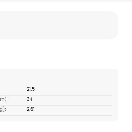
21,5
m):
34
g):
2,61