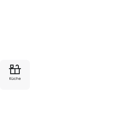
m erhellt, während ihre
 zu einem wahren Blickfang
 Zuhause oder als Geschenk für
r Übertopf Lemon Juice ist ein
tät und zeitlose Eleganz.
Küche