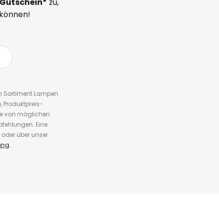
Gutschein*
zu,
 können!
em Sortiment Lampen
 Produktpreis-
te von möglichen
fehlungen. Eine
 oder über unser
ung
.