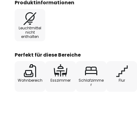
Produktinformationen
strahlenden Glanz, der jeden Rau
einzigartige Form und Farbe sie
macht. Ob als Dekoration für Ihr
Leuchtmittel
einen besonderen Menschen - de
nicht
enthalten
Symbol für Handwerkskunst, Quali
Perfekt für diese Bereiche
Wohnbereich
Esszimmer
Schlafzimme
Flur
r