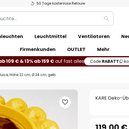
50 Tage kostenlose Retoure
Suche
leuchten
Leuchtmittel
Ventilatoren
Ne
Firmenkunden
OUTLET
Mehr
b 109 € & 13% ab 159 €
auf fast alles
Code:
RABATT
ko
uice, Höhe 22 cm, Ø 34 cm, gelb
KARE Deko-Übe
119,00 €