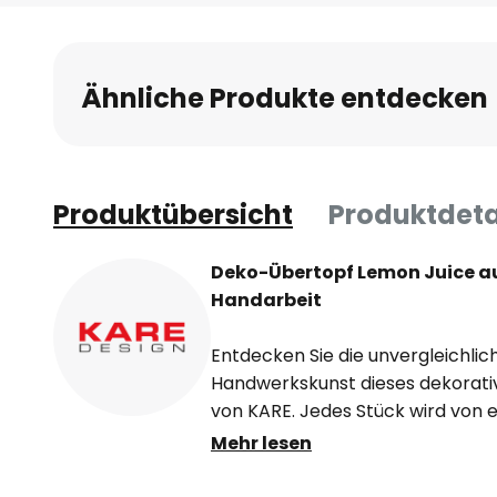
Anfang
der
Bildgalerie
Ähnliche Produkte entdecken
springen
Produktübersicht
Produktdeta
Deko-Übertopf Lemon Juice au
Handarbeit
Entdecken Sie die unvergleichlic
Handwerkskunst dieses dekorati
von KARE. Jedes Stück wird von
größter Liebe zum Detail gefertig
Mehr lesen
ein Kunstwerk erhalten, das Sie 
Die kunstvoll glasierte Oberfläc