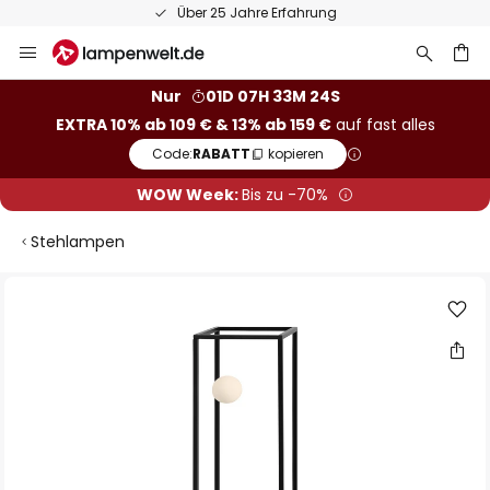
Über 25 Jahre Erfahrung
Zum
Inhalt
springen
he
Nur
01D 07H 33M 24S
EXTRA 10% ab 109 € & 13% ab 159 €
auf fast alles
Code:
RABATT
kopieren
WOW Week:
Bis zu -70%
Stehlampen
Zum
Ende
der
Bildgalerie
springen