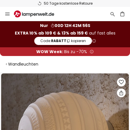
50 Tage kostenlose Retoure
Zum
Inhalt
springen
he
Nur
00D 12H 42M 55S
EXTRA 10% ab 109 € & 13% ab 159 €
auf fast alles
Code:
RABATT
kopieren
WOW Week:
Bis zu -70%
Wandleuchten
Zum
Ende
der
Bildgalerie
springen