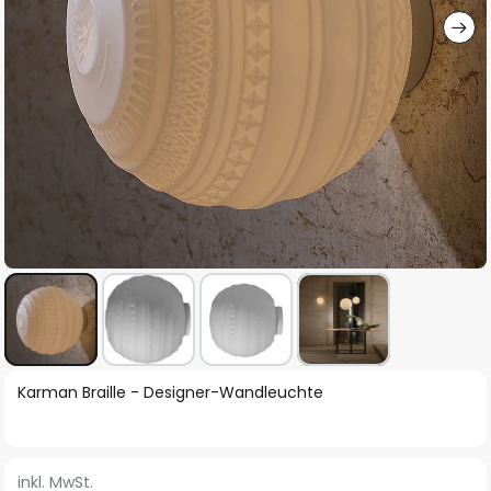
Zum
Karman Braille - Designer-Wandleuchte
Anfang
der
Bildgalerie
inkl. MwSt.