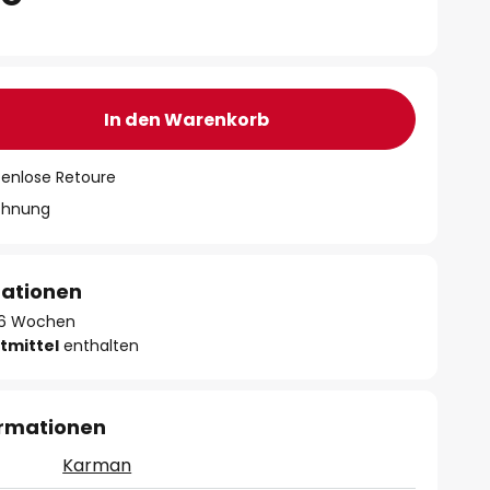
In den Warenkorb
tenlose Retoure
chnung
mationen
 - 6 Wochen
tmittel
enthalten
ormationen
Karman