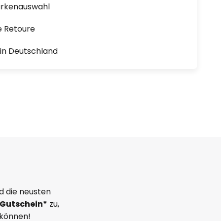
arkenauswahl
e Retoure
1 in Deutschland
d die neusten
Gutschein*
zu,
 können!