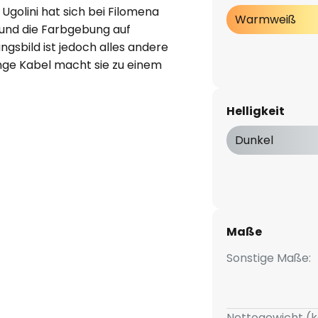
Ugolini hat sich bei Filomena
Warmweiß
 und die Farbgebung auf
ngsbild ist jedoch alles andere
ange Kabel macht sie zu einem
jekt. Die Leitung kann,
 wie gewünscht gelegt und so
Helligkeit
an der gewünschten Stelle und in
 abhängt. Mit der Öffnung an
Dunkel
igen Lampenschirms ermöglicht
ttel sein warmweißes Licht
 den Raum abzugeben. Per
htung noch gemütlicher
Maße
Sonstige Maße:
Nettogewicht (k