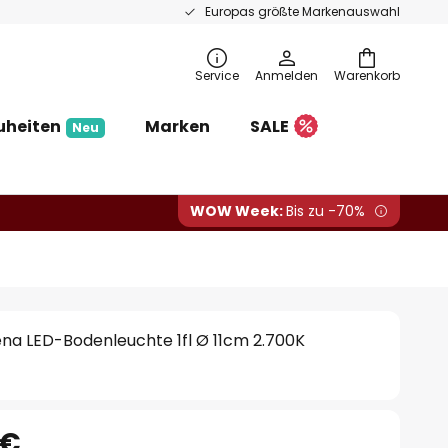
Europas größte Markenauswahl
Service
Anmelden
Warenkorb
uheiten
Marken
SALE
Neu
WOW Week:
Bis zu -70%
na LED-Bodenleuchte 1fl Ø 11cm 2.700K
 €