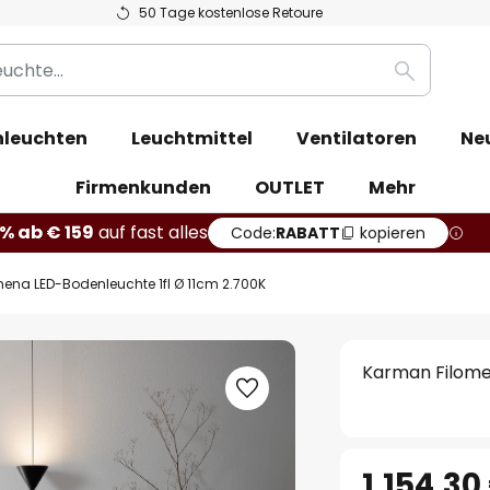
50 Tage kostenlose Retoure
Suche
leuchten
Leuchtmittel
Ventilatoren
Ne
Firmenkunden
OUTLET
Mehr
% ab € 159
auf fast alles
Code:
RABATT
kopieren
ena LED-Bodenleuchte 1fl Ø 11cm 2.700K
Karman Filome
1.154,30