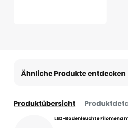
Zum
Anfang
der
Bildgalerie
springen
Ähnliche Produkte entdecken
Produktübersicht
Produktdeta
LED-Bodenleuchte Filomena 