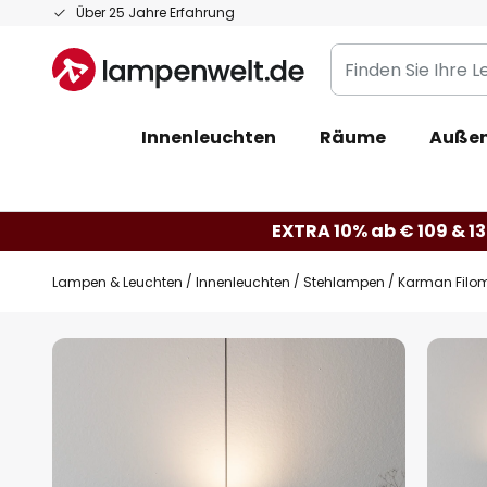
Zum
Über 25 Jahre Erfahrung
Inhalt
Finden
springen
Sie
Ihre
Innenleuchten
Räume
Außen
Leuchte...
EXTRA 10% ab € 109 & 13
Lampen & Leuchten
Innenleuchten
Stehlampen
Karman Filom
Zum
Ende
der
Bildgalerie
springen