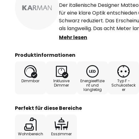
Der italienische Designer Matteo 
für eine klare Optik entschieden
Schwarz reduziert. Das Erscheinu
als langweilig. Das acht Meter l
wandlungsfähigen Beleuchtungsob
Mehr lesen
beginnend beim Bodenanschluss,
fixiert werden, dass das Pendel 
Produktinformationen
bevorzugter Höhe von der Decke
der oberen Seite des kegelförm
das Konstrukt dem LED-Leuchtmi
Dimmbar
Inklusive
Energieeffizie
Typ F -
indirekt und damit blendfrei in
Dimmer
nt und
Schukosteck
langlebig
er
Dimmer am Fuß kann die Beleuc
gestaltet werden.
Perfekt für diese Bereiche
Wohnbereich
Esszimmer