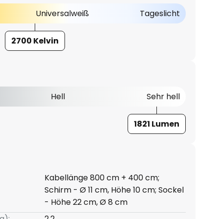
Universalweiß
Tageslicht
2700 Kelvin
Hell
Sehr hell
1821 Lumen
Kabellänge 800 cm + 400 cm;
Schirm - Ø 11 cm, Höhe 10 cm; Sockel
- Höhe 22 cm, Ø 8 cm
g):
2,2