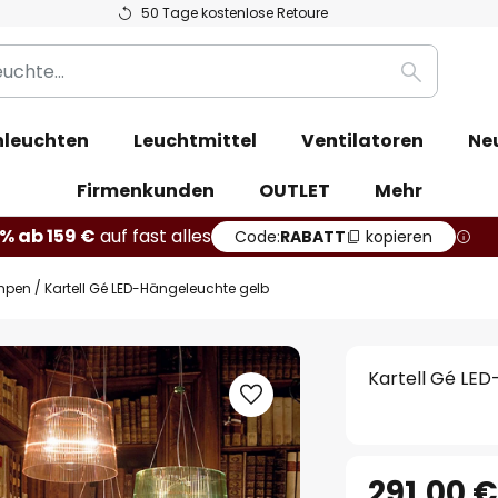
50 Tage kostenlose Retoure
Suche
leuchten
Leuchtmittel
Ventilatoren
Ne
Firmenkunden
OUTLET
Mehr
% ab 159 €
auf fast alles
Code:
RABATT
kopieren
mpen
Kartell Gé LED-Hängeleuchte gelb
Kartell Gé LE
291,00 