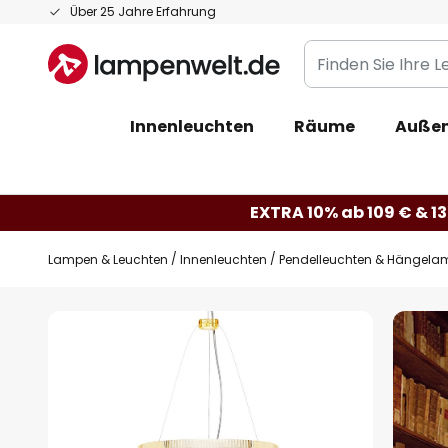
Zum
Über 25 Jahre Erfahrung
Inhalt
Finden
springen
Sie
Ihre
Innenleuchten
Räume
Außen
Leuchte...
EXTRA 10% ab 109 € & 13
Lampen & Leuchten
Innenleuchten
Pendelleuchten & Hängela
Zum
Ende
der
Bildgalerie
springen