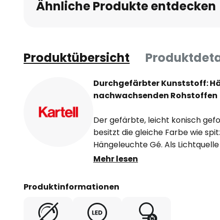
Ähnliche Produkte entdecken
Produktübersicht
Produktdeta
Durchgefärbter Kunststoff: H
nachwachsenden Rohstoffen
Der gefärbte, leicht konisch gef
besitzt die gleiche Farbe wie spi
Hängeleuchte Gé. Als Lichtquelle
warmweißes Licht in energiespar
Mehr lesen
Illumination erfolgt zu allen Ric
lichtdurchlässig ist.
Produktinformationen
Dieses Schmuckstück stammt aus
Laviani, der bereits über 20 En