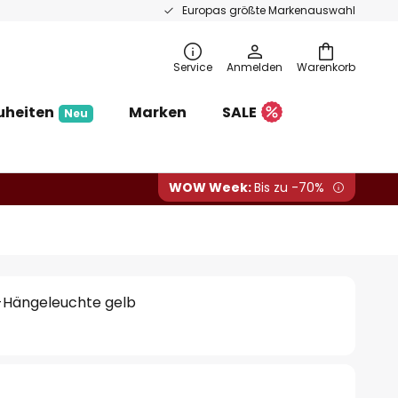
Europas größte Markenauswahl
Service
Anmelden
Warenkorb
uheiten
Marken
SALE
Neu
WOW Week:
Bis zu -70%
D-Hängeleuchte gelb
€