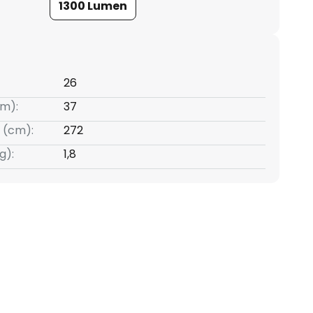
1300 Lumen
26
m):
37
 (cm):
272
g):
1,8