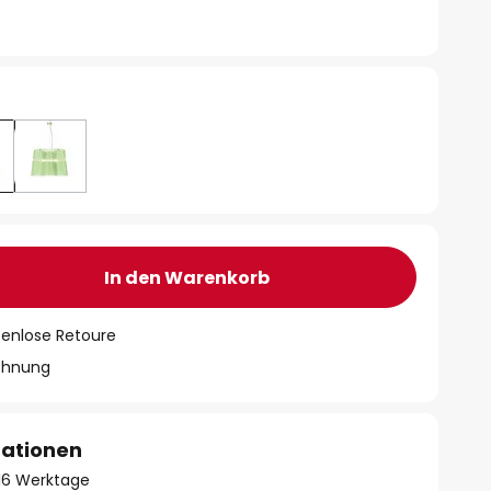
In den Warenkorb
tenlose Retoure
chnung
mationen
- 16 Werktage