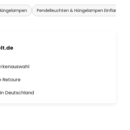
 Hängelampen
Pendelleuchten & Hängelampen Einflammig
lt.de
arkenauswahl
e Retoure
1 in Deutschland