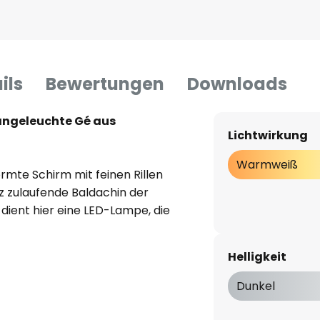
ils
Bewertungen
Downloads
ängeleuchte Gé aus
Lichtwirkung
Warmweiß
ormte Schirm mit feinen Rillen
tz zulaufende Baldachin der
 dient hier eine LED-Lampe, die
ender Weise verbreitet. Die
htungen, da der Schirm
Helligkeit
Dunkel
 der Feder von Ferruccio
twürfe zusammen mit dem