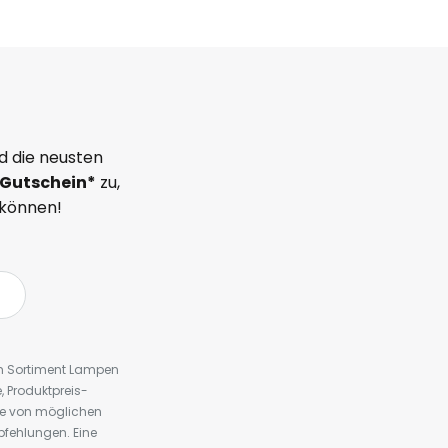
d die neusten
Gutschein*
zu,
 können!
em Sortiment Lampen
 Produktpreis-
te von möglichen
fehlungen. Eine