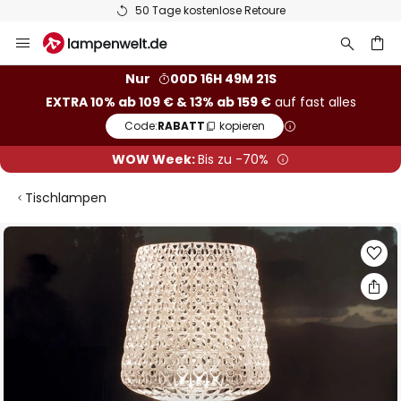
50 Tage kostenlose Retoure
Zum
Inhalt
springen
he
Nur
00D 16H 49M 21S
EXTRA 10% ab 109 € & 13% ab 159 €
auf fast alles
Code:
RABATT
kopieren
WOW Week:
Bis zu -70%
Tischlampen
Zum
Ende
der
Bildgalerie
springen