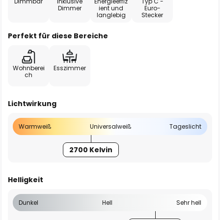
Dimmbar
Inklusive
Energieeffiz
Typ C -
Dimmer
ient und
Euro-
langlebig
Stecker
Perfekt für diese Bereiche
Wohnberei
Esszimmer
ch
Lichtwirkung
Warmweiß
Universalweiß
Tageslicht
2700 Kelvin
Helligkeit
Dunkel
Hell
Sehr hell