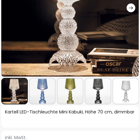
Zum
Kartell LED-Tischleuchte Mini Kabuki, Höhe 70 cm, dimmbar
Anfang
der
Bildgalerie
inkl. MwSt.