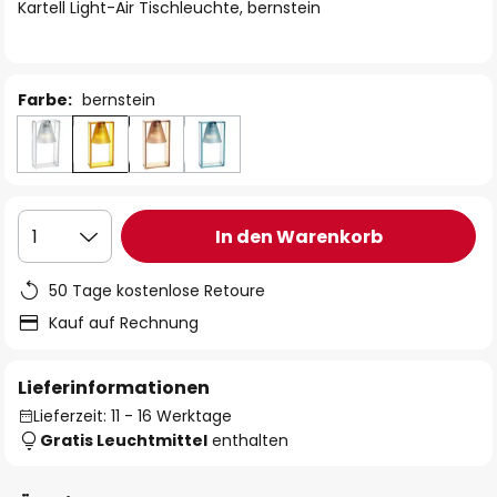
springen
Kartell Light-Air Tischleuchte, bernstein
Farbe:
bernstein
In den Warenkorb
1
50 Tage kostenlose Retoure
Kauf auf Rechnung
Lieferinformationen
Lieferzeit: 11 - 16 Werktage
Gratis Leuchtmittel
enthalten