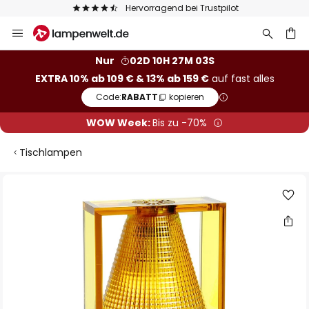
Hervorragend bei Trustpilot
Zum
Inhalt
springen
he
Nur
02D 10H 27M 03S
EXTRA 10% ab 109 € & 13% ab 159 €
auf fast alles
Code:
RABATT
kopieren
WOW Week:
Bis zu -70%
Tischlampen
Zum
Ende
der
Bildgalerie
springen