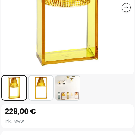
Zum
229,00 €
Anfang
der
inkl. MwSt.
Bildgalerie