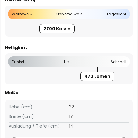
Warmweiß
Universalweiß
Tageslicht
2700 Kelvin
Helligkeit
Dunkel
Hell
Sehr hell
470 Lumen
Maße
Höhe (cm):
32
Breite (cm):
17
Ausladung / Tiefe (cm):
14