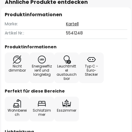
Ähnliche Produkte entdecken
Produktinformationen
Marke:
Kartell
Artikel Nr.:
5541248
Produktinformationen
Nicht
Energieeffiz
Leuchtmitt
Typ C -
dimmbar
ient und
el
Euro-
langlebig
austausch
Stecker
bar
Perfekt für diese Bereiche
Wohnberei
Schlafzim
Esszimmer
ch
mer
Lichtwirkung