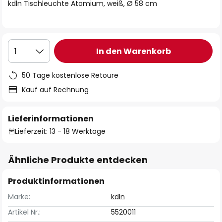
springen
kdln Tischleuchte Atomium, weiß, Ø 58 cm
In den Warenkorb
1
50 Tage kostenlose Retoure
Kauf auf Rechnung
Lieferinformationen
Lieferzeit: 13 - 18 Werktage
Ähnliche Produkte entdecken
Produktinformationen
Marke:
kdln
Artikel Nr.:
5520011