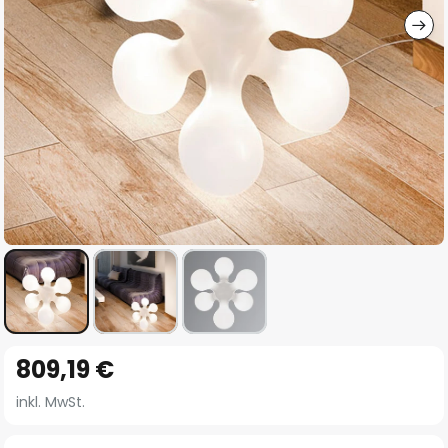
Zum
809,19 €
Anfang
der
inkl. MwSt.
Bildgalerie