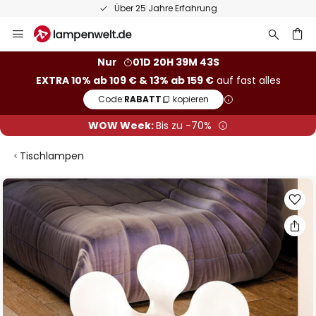
Über 25 Jahre Erfahrung
Zum
Inhalt
springen
he
Nur
01D 20H 39M 43S
EXTRA 10% ab 109 € & 13% ab 159 €
auf fast alles
Code:
RABATT
kopieren
WOW Week:
Bis zu -70%
Tischlampen
Zum
Ende
der
Bildgalerie
springen