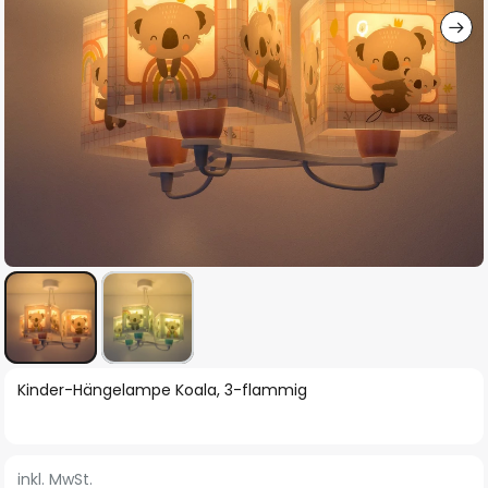
Zum
Kinder-Hängelampe Koala, 3-flammig
Anfang
der
Bildgalerie
inkl. MwSt.