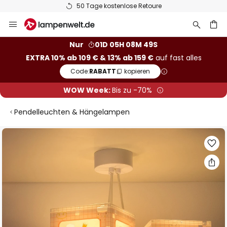
50 Tage kostenlose Retoure
Zum
Inhalt
springen
he
Nur
01D 05H 08M 48S
EXTRA 10% ab 109 € & 13% ab 159 €
auf fast alles
Code:
RABATT
kopieren
WOW Week:
Bis zu -70%
Pendelleuchten & Hängelampen
Zum
Ende
der
Bildgalerie
springen