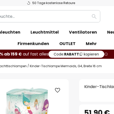
50 Tage kostenlose Retoure
Suche
leuchten
Leuchtmittel
Ventilatoren
Ne
Firmenkunden
OUTLET
Mehr
% ab 159 €
auf fast alles
Code:
RABATT
kopieren
achttischlampen
Kinder-Tischlampe Mermaids, G4, Breite 16 cm
Kinder-Tischl
51,90 €