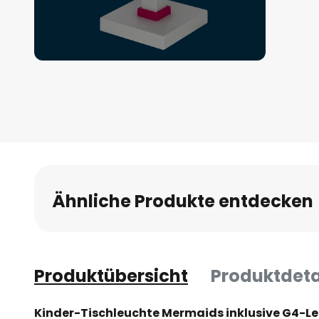
Zum
Anfang
der
Bildgalerie
springen
Ähnliche Produkte entdecken
Produktübersicht
Produktdeta
Kinder-Tischleuchte Mermaids inklusive G4-Le