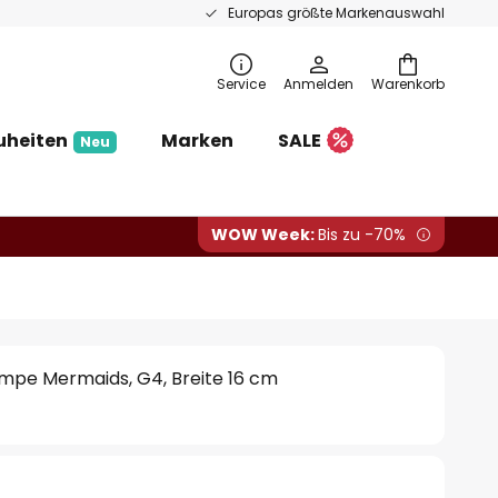
Europas größte Markenauswahl
Service
Anmelden
Warenkorb
uheiten
Marken
SALE
Neu
WOW Week:
Bis zu -70%
ampe Mermaids, G4, Breite 16 cm