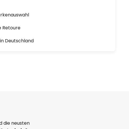
arkenauswahl
e Retoure
1 in Deutschland
d die neusten