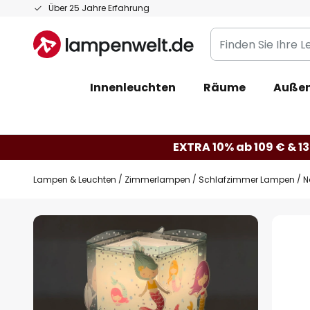
Zum
Über 25 Jahre Erfahrung
Inhalt
Finden
springen
Sie
Ihre
Innenleuchten
Räume
Außen
Leuchte...
EXTRA 10% ab 109 € & 13
Lampen & Leuchten
Zimmerlampen
Schlafzimmer Lampen
N
Zum
Ende
der
Bildgalerie
springen