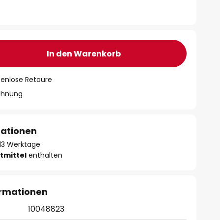
In den Warenkorb
tenlose Retoure
chnung
mationen
- 13 Werktage
tmittel
enthalten
ormationen
10048823