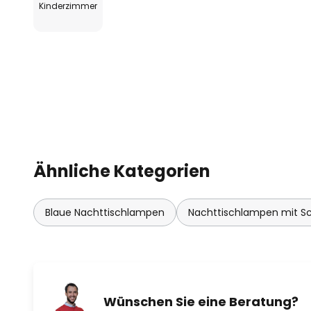
Kinderzimmer
- Besonderheiten:
- leuchtet im Dunkeln
- Mit G4-Fassung inklusive LED-Leuchtmittel
- besonderes Motiv
- Gefertigt aus feuerhemmendem Polypropylen u
Ähnliche Kategorien
Blaue Nachttischlampen
Nachttischlampen mit Sc
Wünschen Sie eine Beratung?