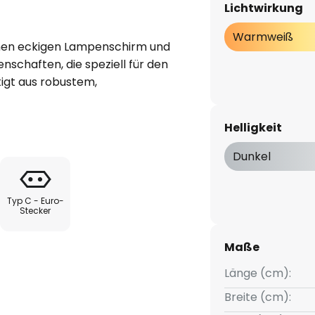
Lichtwirkung
Warmweiß
inen eckigen Lampenschirm und
nschaften, die speziell für den
igt aus robustem,
 sie durch ihre hochwertige
htfarbe sorgt für eine
Helligkeit
als auch zum Entspannen
Dunkel
zierende Tinte, die für einen
Typ C - Euro-
Minuten lang einschalten, um die
Stecker
ne tolle Optik, sondern schafft
chten Design und den
Maße
euchte Mermaids zu einem
Länge (cm):
derzimmer. Die Leuchte wird
fert.
Breite (cm):