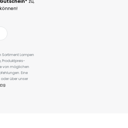
Gutschein*
zu,
 können!
em Sortiment Lampen
 Produktpreis-
te von möglichen
fehlungen. Eine
 oder über unser
ung
.