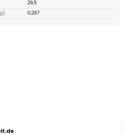
29,5
g):
0,297
lt.de